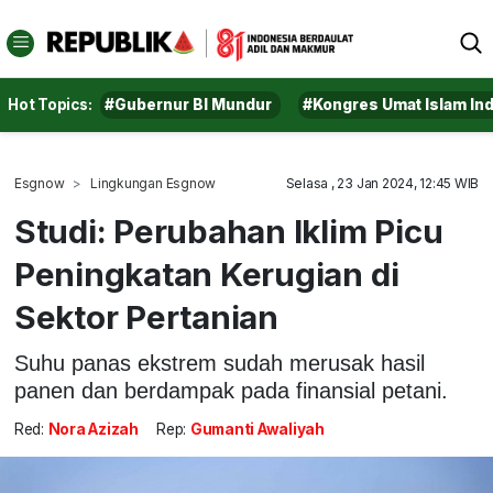
Hot Topics:
#Gubernur BI Mundur
#Kongres Umat Islam In
Esgnow
Lingkungan Esgnow
Selasa , 23 Jan 2024, 12:45 WIB
Studi: Perubahan Iklim Picu
Peningkatan Kerugian di
Sektor Pertanian
Suhu panas ekstrem sudah merusak hasil
panen dan berdampak pada finansial petani.
Red:
Nora Azizah
Rep:
Gumanti Awaliyah