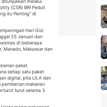
 ditunjukkan melalui
ility (CSR) BRI Peduli
g itu Penting” di
emperingati Hari Gizi
nggal 25 Januari dan
kesmas di beberapa
ar, Manado, Makassar dan
berian paket
na setiap satu paket
an digital, pita LILA dan
kan pemberian makanan
rturut turut selama 3
i Harto mengungkapkan