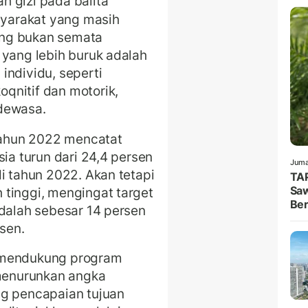
 gizi pada balita
yarakat yang masih
ting bukan semata
 yang lebih buruk adalah
individu, seperti
qnitif dan motorik,
dewasa.
 tahun 2022 mencatat
sia turun dari 24,4 persen
Juma
i tahun 2022. Akan tetapi
TAP
Saw
tinggi, mengingat target
Ber
adalah sebesar 14 persen
sen.
 mendukung program
menurunkan angka
ng pencapaian tujuan