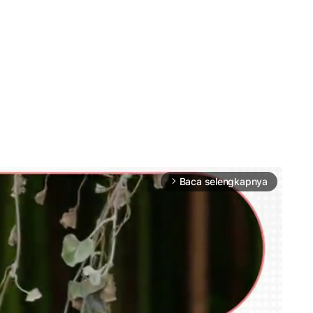
Baca selengkapnya
arrow_forward_ios