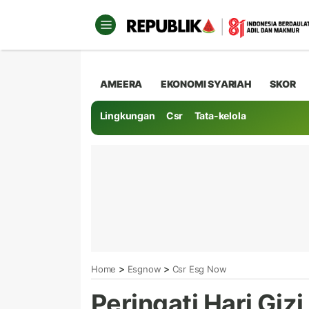
AMEERA
EKONOMI SYARIAH
SKOR
Lingkungan
Csr
Tata-kelola
>
>
Home
Esgnow
Csr Esg Now
Peringati Hari Giz