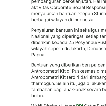
pembangunan berkelanjutan. Hal ini
aktivitas Corporate Social Responsib
menyalurkan bantuan “Cegah Stuntin
berbagai wilayah di Indonesia.
Penyaluran bantuan ini sekaligus m
Nasional yang diperingati setiap ta
diberikan kepada 25 Posyandu/Pus
wilayah seperti di Jakarta, Denpas
Papua.
Bantuan yang diberikan berupa pem
Antropometri Kit di Puskesmas dima
Antropometri Kit terdiri dari timbang
thermogun. Selain itu juga dilaku
tambahan bagi anak-anak secara be
bulan.
Wakil Direktur Utama
BRI
Catur Bud