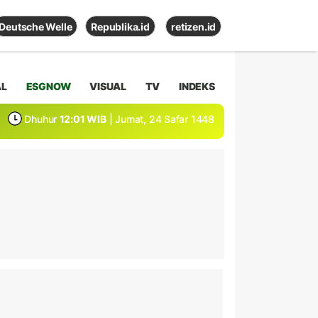
Deutsche Welle
Republika.id
retizen.id
AL
ESGNOW
VISUAL
TV
INDEKS
Dhuhur
12:01 WIB
| Jumat, 24 Safar 1448