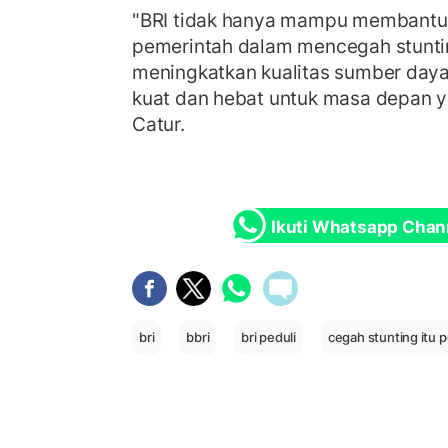
"BRI tidak hanya mampu membant
pemerintah dalam mencegah stunting
meningkatkan kualitas sumber day
kuat dan hebat untuk masa depan yan
Catur.
Ikuti Whatsapp Chan
bri
bbri
bri peduli
cegah stunting itu 