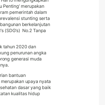
tu Penting’ merupakan
gram pemerintah dalam
evalensi stunting serta
bangunan berkelanjutan
l’s (SDG’s) No.2 Tanpa
jak tahun 2020 dan
kung penurunan angka
orong generasi muda
pnya.
ian bantuan
a merupakan upaya nyata
sehatan dasar yang baik
tan kualitas hidup