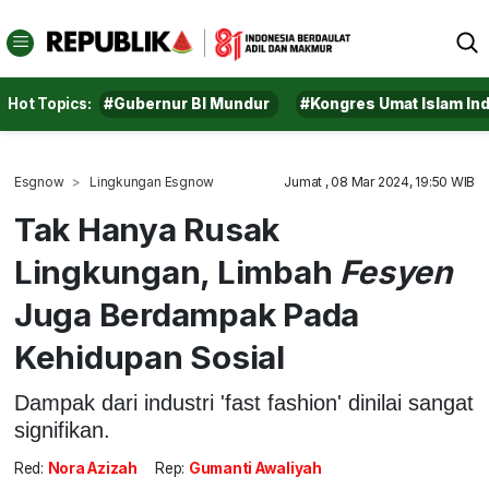
Hot Topics:
#Gubernur BI Mundur
#Kongres Umat Islam In
Esgnow
Lingkungan Esgnow
Jumat , 08 Mar 2024, 19:50 WIB
Tak Hanya Rusak
Lingkungan, Limbah
Fesyen
Juga Berdampak Pada
Kehidupan Sosial
Dampak dari industri 'fast fashion' dinilai sangat
signifikan.
Red:
Nora Azizah
Rep:
Gumanti Awaliyah