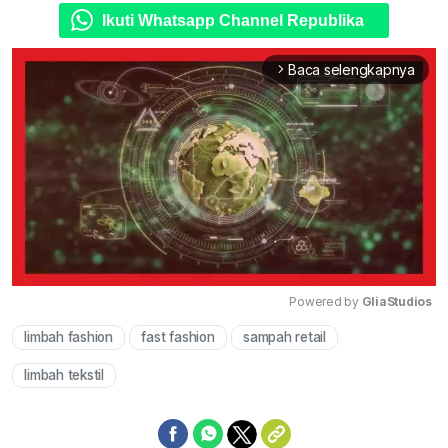
Ikuti Whatsapp Channel Republika
Baca selengkapnya
arrow_forward_ios
Powered by 
GliaStudios
limbah fashion
fast fashion
sampah retail
Mute
limbah tekstil