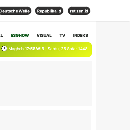
Deutsche Welle
Republika.id
retizen.id
AL
ESGNOW
VISUAL
TV
INDEKS
Maghrib
17:58 WIB
| Sabtu, 25 Safar 1448