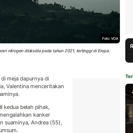
Foto: VOA
ran nitrogen dioksida pada tahun 2021, tertinggi di Eropa.
Ter
di meja dapurnya di
ia, Valentina menceritakan
uaminya.
i kedua belah pihak,
l mengalahkan kanker
n suaminya, Andrea (55),
sumsum.