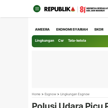
AMEERA
EKONOMI SYARIAH
SKOR
Lingkungan
Csr
Tata-kelola
>
>
Home
Esgnow
Lingkungan Esgnow
Polusi Udara Picu 