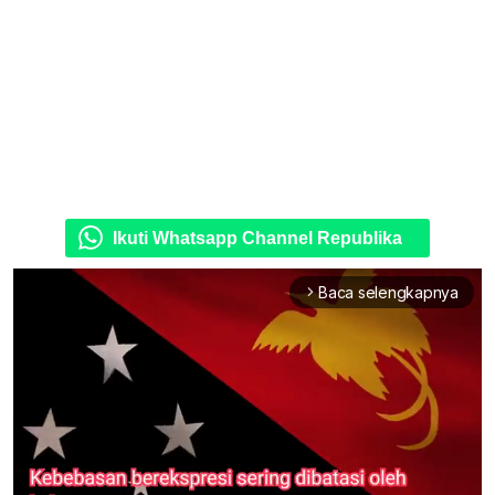
Ikuti Whatsapp Channel Republika
Baca selengkapnya
arrow_forward_ios