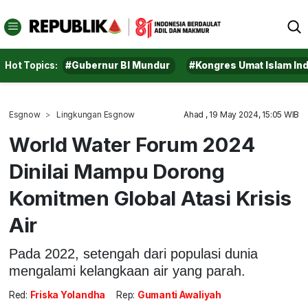
Hot Topics:
#Gubernur BI Mundur
#Kongres Umat Islam In
Esgnow
Lingkungan Esgnow
Ahad , 19 May 2024, 15:05 WIB
World Water Forum 2024
Dinilai Mampu Dorong
Komitmen Global Atasi Krisis
Air
Pada 2022, setengah dari populasi dunia
mengalami kelangkaan air yang parah.
Red:
Friska Yolandha
Rep:
Gumanti Awaliyah