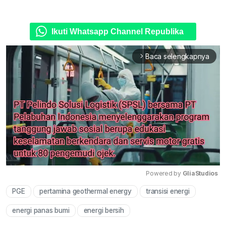
Ikuti Whatsapp Channel Republika
Baca selengkapnya
arrow_forward_ios
Powered by 
GliaStudios
PGE
pertamina geothermal energy
transisi energi
Mute
energi panas bumi
energi bersih