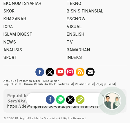
EKONOMI SYARIAH
TEKNO
SKOR
BISNIS FINANSIAL
KHAZANAH
ESGNOW
IQRA
VISUAL
ISLAM DIGEST
ENGLISH
NEWS
TV
ANALISIS
RAMADHAN
SPORT
INDEKS
About Us
|
Pedoman Siber
|
Disclaimer
Republika.id
|
Ihram.republika.co.id
|
Retizen.id
|
Rejabar.co.id
|
Rejogja.co.id
|
Republika telah diverifikasi oleh Dewan Pers
Sertifikat Nomor 1058/DP-Verifikasi/K/XII/2022
https://dewanpers.or.id/data/perusahaanpers
Ask me!
© 2026 PT Republika Media Mandiri - All Rights Reserved.