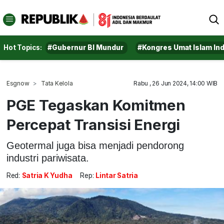
Hot Topics:
#Gubernur BI Mundur
#Kongres Umat Islam In
Esgnow
Tata Kelola
Rabu , 26 Jun 2024, 14:00 WIB
PGE Tegaskan Komitmen
Percepat Transisi Energi
Geotermal juga bisa menjadi pendorong
industri pariwisata.
Red:
Satria K Yudha
Rep:
Lintar Satria