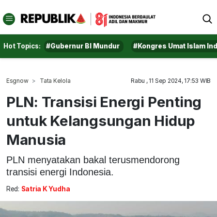
Hot Topics:
#Gubernur BI Mundur
#Kongres Umat Islam In
Esgnow
Tata Kelola
Rabu , 11 Sep 2024, 17:53 WIB
PLN: Transisi Energi Penting
untuk Kelangsungan Hidup
Manusia
PLN menyatakan bakal terusmendorong
transisi energi Indonesia.
Red:
Satria K Yudha