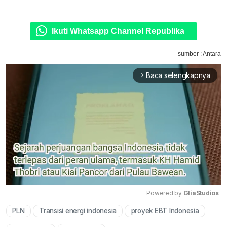
Ikuti Whatsapp Channel Republika
sumber : Antara
Baca selengkapnya
arrow_forward_ios
Powered by 
GliaStudios
PLN
Transisi energi indonesia
proyek EBT Indonesia
Mute