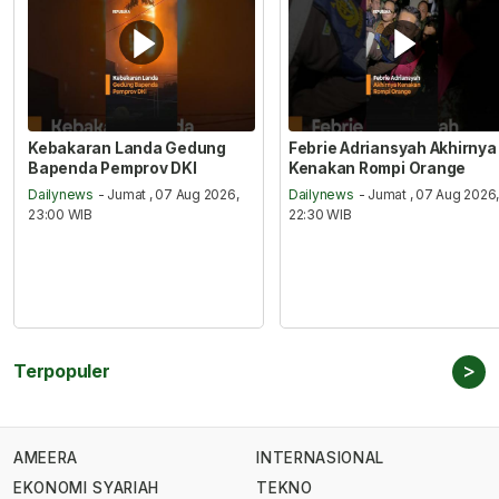
Kebakaran Landa Gedung
Febrie Adriansyah Akhirnya
Bapenda Pemprov DKI
Kenakan Rompi Orange
Dailynews
- Jumat , 07 Aug 2026,
Dailynews
- Jumat , 07 Aug 2026
23:00 WIB
22:30 WIB
>
Terpopuler
AMEERA
INTERNASIONAL
EKONOMI SYARIAH
TEKNO