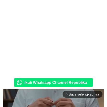
Ikuti Whatsapp Channel Republika
Baca selengkapnya
arrow_forward_ios