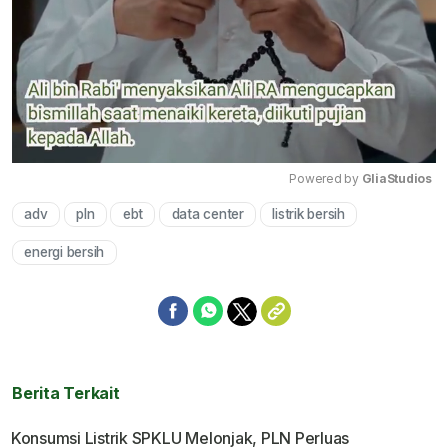
Powered by 
GliaStudios
adv
pln
ebt
data center
listrik bersih
Mute
energi bersih
Berita Terkait
Konsumsi Listrik SPKLU Melonjak, PLN Perluas