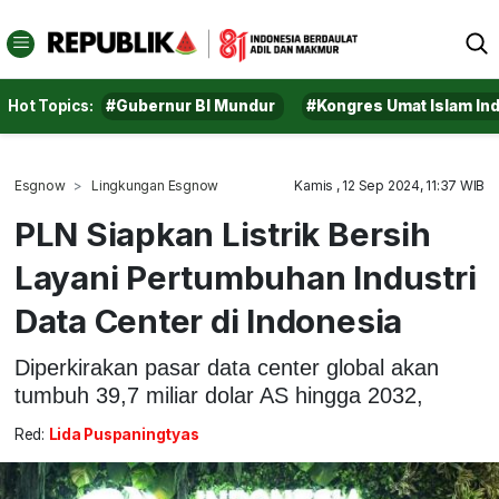
Hot Topics:
#Gubernur BI Mundur
#Kongres Umat Islam In
Esgnow
Lingkungan Esgnow
Kamis , 12 Sep 2024, 11:37 WIB
PLN Siapkan Listrik Bersih
Layani Pertumbuhan Industri
Data Center di Indonesia
Diperkirakan pasar data center global akan
tumbuh 39,7 miliar dolar AS hingga 2032,
Red:
Lida Puspaningtyas