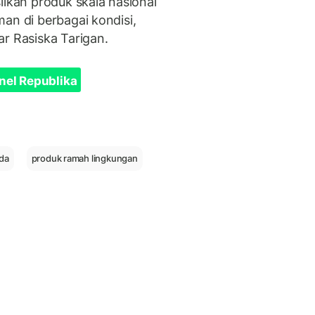
ilkan produk skala nasional
an di berbagai kondisi,
r Rasiska Tarigan.
nel Republika
ida
produk ramah lingkungan