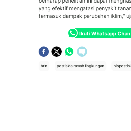
berharap penelitian ini dapat menghas
yang efektif mengatasi penyakit tanam
termasuk dampak perubahan iklim," uja
Ikuti Whatsapp Chan
brin
pestisida ramah lingkungan
biopestis