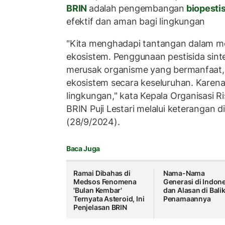
BRIN
adalah pengembangan
biopesti
efektif dan aman bagi lingkungan
"Kita menghadapi tantangan dalam 
ekosistem. Penggunaan pestisida sint
merusak organisme yang bermanfaat
ekosistem secara keseluruhan. Karena 
lingkungan," kata Kepala Organisasi R
BRIN Puji Lestari melalui keterangan d
(28/9/2024).
Baca Juga
Ramai Dibahas di
Nama-Nama
Medsos Fenomena
Generasi di Indon
'Bulan Kembar'
dan Alasan di Bali
Ternyata Asteroid, Ini
Penamaannya
Penjelasan BRIN