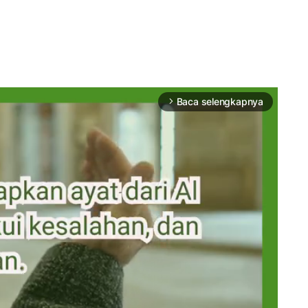
Baca selengkapnya
arrow_forward_ios