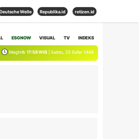
Deutsche Welle
Republika.id
retizen.id
AL
ESGNOW
VISUAL
TV
INDEKS
Maghrib
17:58 WIB
| Sabtu, 25 Safar 1448