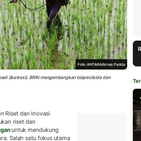
Foto: ANTARA/Arnas Padda
adi (ilustrasi). BRIN mengembangkan biopestisida dan
Ter
 Riset dan Inovasi
kan riset dan
ngan
untuk mendukung
ura. Salah satu fokus utama