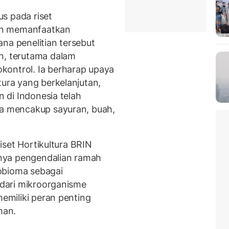
s pada riset
an memanfaatkan
na penelitian tersebut
n, terutama dalam
kontrol. Ia berharap upaya
tura yang berkelanjutan,
n di Indonesia telah
ra mencakup sayuran, buah,
Riset Hortikultura BRIN
nya pengendalian ramah
obioma sebagai
i dari mikroorganisme
memiliki peran penting
man.