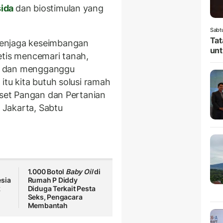
sida
dan biostimulan yang
Sabt
Tat
menjaga keseimbangan
unt
etis mencemari tanah,
, dan mengganggu
itu kita butuh solusi ramah
iset Pangan dan Pertanian
i Jakarta, Sabtu
1.000 Botol
Baby Oil
di
esia
Rumah P Diddy
k
Diduga Terkait Pesta
Seks, Pengacara
Membantah