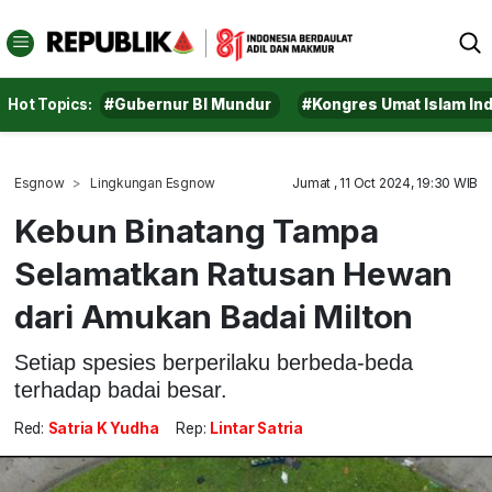
Hot Topics:
#Gubernur BI Mundur
#Kongres Umat Islam In
Esgnow
Lingkungan Esgnow
Jumat , 11 Oct 2024, 19:30 WIB
Kebun Binatang Tampa
Selamatkan Ratusan Hewan
dari Amukan Badai Milton
Setiap spesies berperilaku berbeda-beda
terhadap badai besar.
Red:
Satria K Yudha
Rep:
Lintar Satria