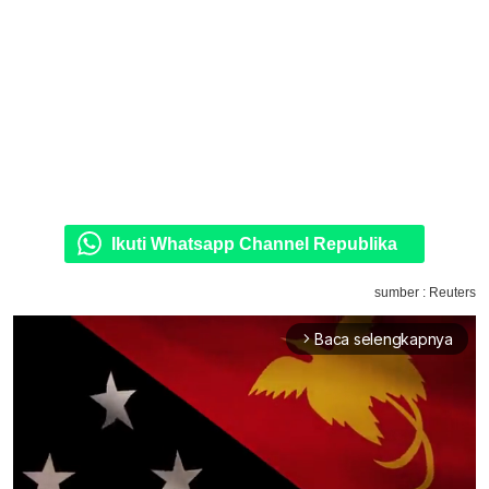
Ikuti Whatsapp Channel Republika
sumber : Reuters
Baca selengkapnya
arrow_forward_ios