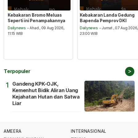
Kebakaran Bromo Meluas
Kebakaran Landa Gedung
Seperti ini Penampakannya
Bapenda Pemprov DKI
Dailynews
- Ahad , 09 Aug 2026,
Dailynews
- Jumat , 07 Aug 2026
11:15 WIB
23:00 WIB
>
Terpopuler
Gandeng KPK-OJK,
1
Kemenhut Bidik Aliran Uang
Kejahatan Hutan dan Satwa
Liar
AMEERA
INTERNASIONAL