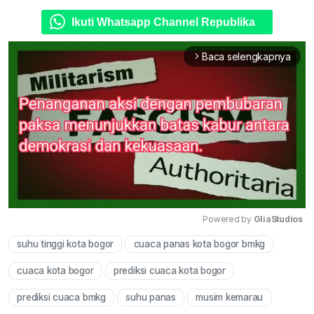
Ikuti Whatsapp Channel Republika
Baca selengkapnya
arrow_forward_ios
Powered by 
GliaStudios
suhu tinggi kota bogor
cuaca panas kota bogor bmkg
Mute
cuaca kota bogor
prediksi cuaca kota bogor
prediksi cuaca bmkg
suhu panas
musim kemarau