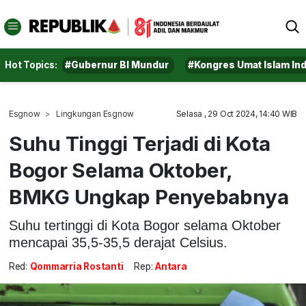
Hot Topics:
#Gubernur BI Mundur
#Kongres Umat Islam In
Esgnow
Lingkungan Esgnow
Selasa , 29 Oct 2024, 14:40 WIB
Suhu Tinggi Terjadi di Kota
Bogor Selama Oktober,
BMKG Ungkap Penyebabnya
Suhu tertinggi di Kota Bogor selama Oktober
mencapai 35,5-35,5 derajat Celsius.
Red:
Qommarria Rostanti
Rep:
Antara