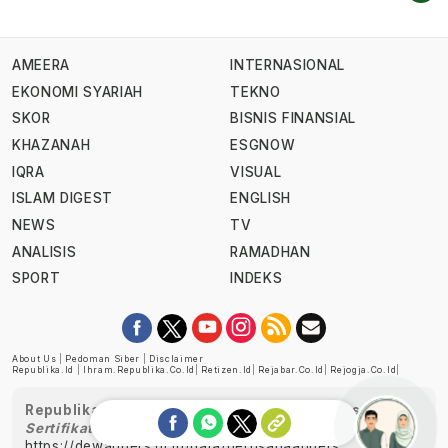
AMEERA
INTERNASIONAL
EKONOMI SYARIAH
TEKNO
SKOR
BISNIS FINANSIAL
KHAZANAH
ESGNOW
IQRA
VISUAL
ISLAM DIGEST
ENGLISH
NEWS
TV
ANALISIS
RAMADHAN
SPORT
INDEKS
About Us
|
Pedoman Siber
|
Disclaimer
Republika.id
|
Ihram.republika.co.id
|
Retizen.id
|
Rejabar.co.id
|
Rejogja.co.id
|
Republika telah diverifikasi oleh Dewan Pers
Sertifikat Nomor 1058/DP-Verifikasi/K/XII/2022
https://dewanpers.or.id/data/perusahaanpers