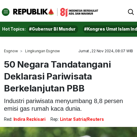
Hot Topics:
#Gubernur BI Mundur
#Kongres Umat Islam In
Esgnow
Lingkungan Esgnow
Jumat , 22 Nov 2024, 08:07 WIB
50 Negara Tandatangani
Deklarasi Pariwisata
Berkelanjutan PBB
Industri pariwisata menyumbang 8,8 persen
emisi gas rumah kaca dunia.
Red:
Indira Rezkisari
Rep:
Lintar Satria/Reuters