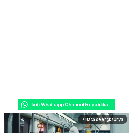
Ikuti Whatsapp Channel Republika
Baca selengkapnya
arrow_forward_ios