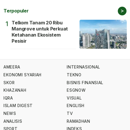
>
Terpopuler
Telkom Tanam 20 Ribu
1
Mangrove untuk Perkuat
Ketahanan Ekosistem
Pesisir
AMEERA
INTERNASIONAL
EKONOMI SYARIAH
TEKNO
SKOR
BISNIS FINANSIAL
KHAZANAH
ESGNOW
IQRA
VISUAL
ISLAM DIGEST
ENGLISH
NEWS
TV
ANALISIS
RAMADHAN
SPORT
INDEKS