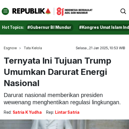
Hot Topics:
#Gubernur BI Mundur
#Kongres Umat Islam In
Esgnow
Tata Kelola
Selasa , 21 Jan 2025, 10:53 WIB
Ternyata Ini Tujuan Trump
Umumkan Darurat Energi
Nasional
Darurat nasional memberikan presiden
wewenang menghentikan regulasi lingkungan.
Red:
Satria K Yudha
Rep:
Lintar Satria