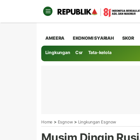
AMEERA
EKONOMI SYARIAH
SKOR
Lingkungan
Csr
Tata-kelola
>
>
Home
Esgnow
Lingkungan Esgnow
Musim Dingin Rusi