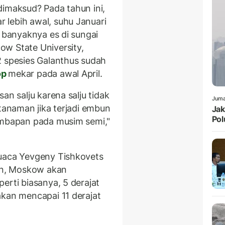
dimaksud? Pada tahun ini,
 lebih awal, suhu Januari
u banyaknya es di sungai
w State University,
2 spesies Galanthus sudah
op
mekar pada awal April.
an salju karena salju tidak
Juma
 tanaman jika terjadi embun
Jak
Pol
embapan pada musim semi,"
uaca Yevgeny Tishkovets
n, Moskow akan
erti biasanya, 5 derajat
akan mencapai 11 derajat