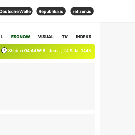
Deutsche Welle
Republika.id
retizen.id
AL
ESGNOW
VISUAL
TV
INDEKS
Shubuh
04:44 WIB
| Jumat, 24 Safar 1448