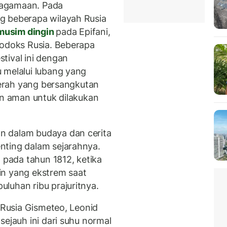
eagamaan. Pada
g beberapa wilayah Rusia
usim dingin
pada Epifani,
todoks Rusia. Beberapa
tival ini dengan
 melalui lubang yang
daerah yang bersangkutan
an aman untuk dilakukan
n dalam budaya dan cerita
nting dalam sejarahnya.
h pada tahun 1812, ketika
in yang ekstrem saat
luhan ribu prajuritnya.
b Rusia Gismeteo, Leonid
sejauh ini dari suhu normal