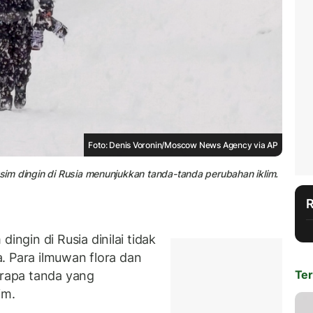
Foto: Denis Voronin/Moscow News Agency via AP
usim dingin di Rusia menunjukkan tanda-tanda perubahan iklim.
gin di Rusia dinilai tidak
. Para ilmuwan flora dan
Ter
rapa tanda yang
im.