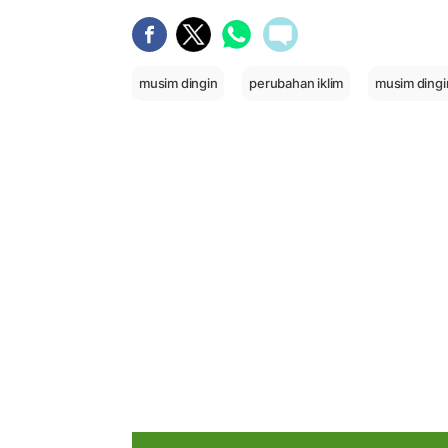
musim dingin
perubahan iklim
musim dingin