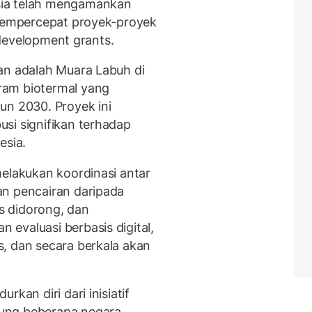
sia telah mengamankan
 mempercepat proyek-proyek
l development grants.
an adalah Muara Labuh di
ram biotermal yang
un 2030. Proyek ini
si signifikan terhadap
esia.
melakukan koordinasi antar
an pencairan daripada
us didorong, dan
evaluasi berbasis digital,
, dan secara berkala akan
kan diri dari inisiatif
ung beberapa negara