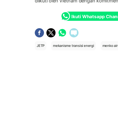
diikuti oleh Vietnam dengan komitmen 
Ikuti Whatsapp Chan
JETP
mekanisme transisi energi
menko air