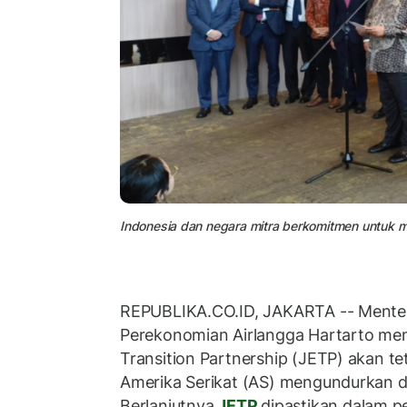
Indonesia dan negara mitra berkomitmen untuk m
REPUBLIKA.CO.ID, JAKARTA -- Menter
Perekonomian Airlangga Hartarto me
Transition Partnership (JETP) akan te
Amerika Serikat (AS) mengundurkan diri 
Berlanjutnya
JETP
dipastikan dalam p