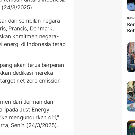
n (24/3/2025).
Kami
sar dari sembilan negara
Kem
is, Prancis, Denmark,
Keh
askan komitmen negara-
 energi di Indonesia tetap
pang akan terus berperan
kkan dedikasi mereka
arget net zero emission
tmen dari Jerman dan
aripada Just Energy
ika mengundurkan diri,"
rta, Senin (24/3/2025).