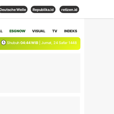
Deutsche Welle
Republika.id
retizen.id
AL
ESGNOW
VISUAL
TV
INDEKS
Shubuh
04:44 WIB
| Jumat, 24 Safar 1448