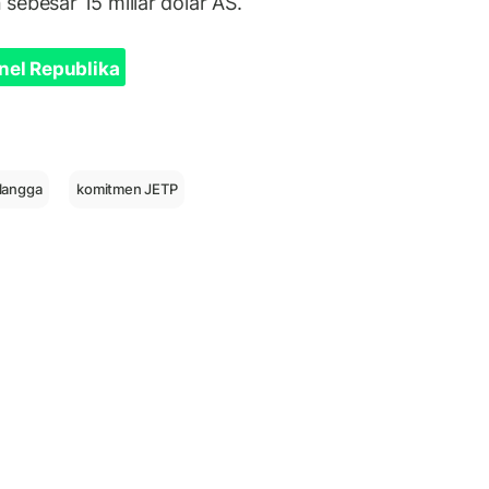
sebesar 15 miliar dolar AS.
nel Republika
langga
komitmen JETP