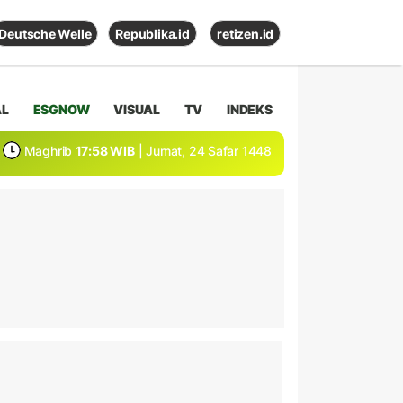
Deutsche Welle
Republika.id
retizen.id
AL
ESGNOW
VISUAL
TV
INDEKS
Maghrib
17:58 WIB
| Jumat, 24 Safar 1448