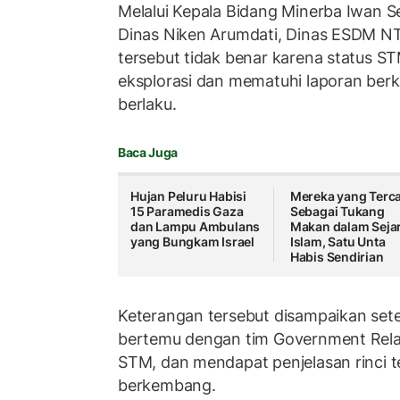
Melalui Kepala Bidang Minerba Iwan S
Dinas Niken Arumdati, Dinas ESDM 
tersebut tidak benar karena status 
eksplorasi dan mematuhi laporan berk
berlaku.
Baca Juga
Hujan Peluru Habisi
Mereka yang Terca
15 Paramedis Gaza
Sebagai Tukang
dan Lampu Ambulans
Makan dalam Seja
yang Bungkam Israel
Islam, Satu Unta
Habis Sendirian
Keterangan tersebut disampaikan se
bertemu dengan tim Government Relati
STM, dan mendapat penjelasan rinci te
berkembang.