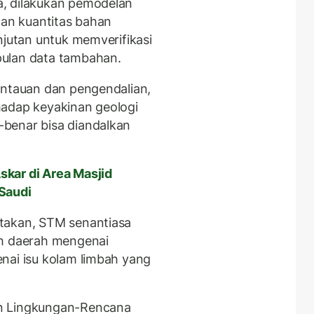
, dilakukan pemodelan
dan kuantitas bahan
njutan untuk memverifikasi
pulan data tambahan.
antauan dan pengendalian,
hadap keyakinan geologi
benar bisa diandalkan
skar di Area Masjid
Saudi
takan, STM senantiasa
ah daerah mengenai
nai isu kolam limbah yang
n Lingkungan-Rencana