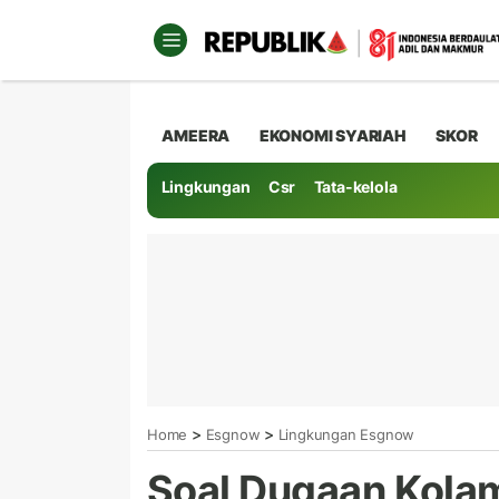
AMEERA
EKONOMI SYARIAH
SKOR
Lingkungan
Csr
Tata-kelola
>
>
Home
Esgnow
Lingkungan Esgnow
Soal Dugaan Kolam