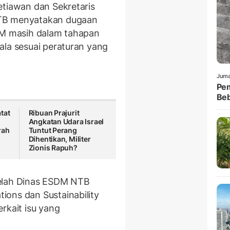
etiawan dan Sekretaris
NTB menyatakan dugaan
STM masih dalam tahapan
ala sesuai peraturan yang
Juma
Pem
Be
tat
Ribuan Prajurit
Angkatan Udara Israel
rah
Tuntut Perang
Dihentikan, Militer
Zionis Rapuh?
telah Dinas ESDM NTB
ons dan Sustainability
rkait isu yang