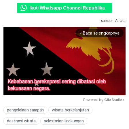
Ikuti Whatsapp Channel Republika
sumber : Antara
Baca selengkapnya
arrow_forward_ios
Powered by 
GliaStudios
pengelolaan sampah
wisata berkelanjutan
Mute
destinasi wisata
pelestarian lingkungan