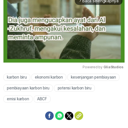
Baca selengkapnya
arrow_forward_ios
Powered by 
GliaStudios
karbon biru
ekonomi karbon
kesenjangan pembiayaan
Mute
pembiayaan karbon biru
potensi karbon biru
emisi karbon
ABCF