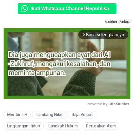
Ikuti Whatsapp Channel Republika
sumber : Antara
Baca selengkapnya
arrow_forward_ios
Powered by 
GliaStudios
Menteri LH
Tambang Nikel
Raja Ampat
Mute
Lingkungan Hidup
Langkah Hukum
Perusakan Alam