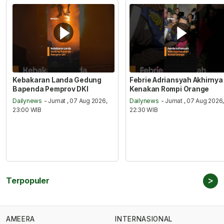
Kebakaran Landa Gedung
Febrie Adriansyah Akhirnya
Bapenda Pemprov DKI
Kenakan Rompi Orange
Dailynews
- Jumat , 07 Aug 2026,
Dailynews
- Jumat , 07 Aug 2026
23:00 WIB
22:30 WIB
>
Terpopuler
AMEERA
INTERNASIONAL