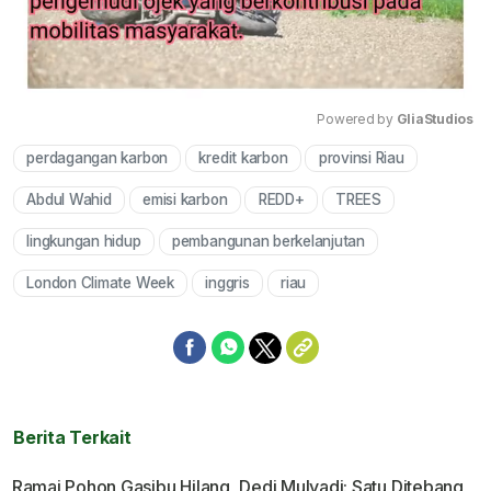
Powered by 
GliaStudios
perdagangan karbon
kredit karbon
provinsi Riau
Mute
Abdul Wahid
emisi karbon
REDD+
TREES
lingkungan hidup
pembangunan berkelanjutan
London Climate Week
inggris
riau
Berita Terkait
Ramai Pohon Gasibu Hilang, Dedi Mulyadi: Satu Ditebang