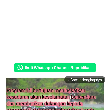
Ikuti Whatsapp Channel Republika
Baca selengkapnya
arrow_forward_ios