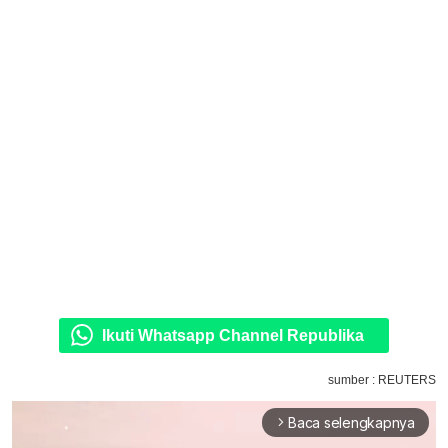
Ikuti Whatsapp Channel Republika
sumber : REUTERS
Baca selengkapnya
arrow_forward_ios