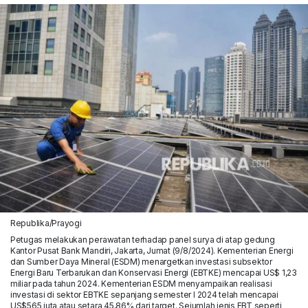
Republika/Prayogi
Petugas melakukan perawatan terhadap panel surya di atap gedung
Kantor Pusat Bank Mandiri, Jakarta, Jumat (9/8/2024). Kementerian Energi
dan Sumber Daya Mineral (ESDM) menargetkan investasi subsektor
Energi Baru Terbarukan dan Konservasi Energi (EBTKE) mencapai US$ 1,23
miliar pada tahun 2024. Kementerian ESDM menyampaikan realisasi
investasi di sektor EBTKE sepanjang semester I 2024 telah mencapai
US$565 juta atau setara 45,86% dari target. Sejumlah jenis EBT seperti