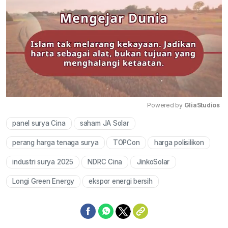
Powered by 
GliaStudios
panel surya Cina
saham JA Solar
Mute
perang harga tenaga surya
TOPCon
harga polisilikon
industri surya 2025
NDRC Cina
JinkoSolar
Longi Green Energy
ekspor energi bersih