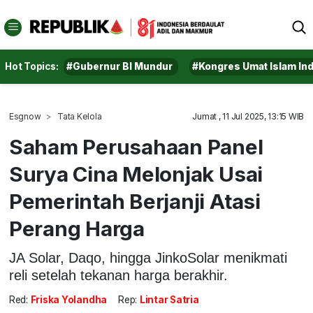
Hot Topics:
#Gubernur BI Mundur
#Kongres Umat Islam In
Esgnow
Tata Kelola
Jumat , 11 Jul 2025, 13:15 WIB
Saham Perusahaan Panel
Surya Cina Melonjak Usai
Pemerintah Berjanji Atasi
Perang Harga
JA Solar, Daqo, hingga JinkoSolar menikmati
reli setelah tekanan harga berakhir.
Red:
Friska Yolandha
Rep:
Lintar Satria