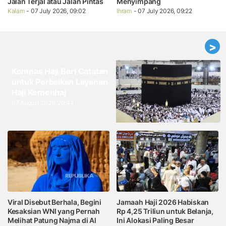
Jalan Terjal atau Jalan Pintas
Menyimpang
Kalam
- 07 July 2026, 09:02
Ihram
- 07 July 2026, 09:22
>
Komnas Haji Beri Catatan
untuk Perbaikan Layanan
Haji Kemenhaj
07 August 2026, 20:44
Viral Disebut Berhala, Begini
Jamaah Haji 2026 Habiskan
Kesaksian WNI yang Pernah
Rp 4,25 Triliun untuk Belanja,
Melihat Patung Najma di Al
Ini Alokasi Paling Besar