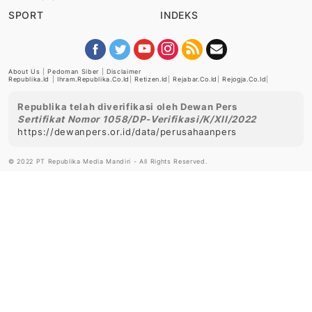
SPORT
INDEKS
About Us
|
Pedoman Siber
|
Disclaimer
Republika.id
|
Ihram.republika.co.id
|
Retizen.id
|
Rejabar.co.id
|
Rejogja.co.id
|
Republika telah diverifikasi oleh Dewan Pers
Sertifikat Nomor 1058/DP-Verifikasi/K/XII/2022
https://dewanpers.or.id/data/perusahaanpers
© 2022 PT Republika Media Mandiri - All Rights Reserved.