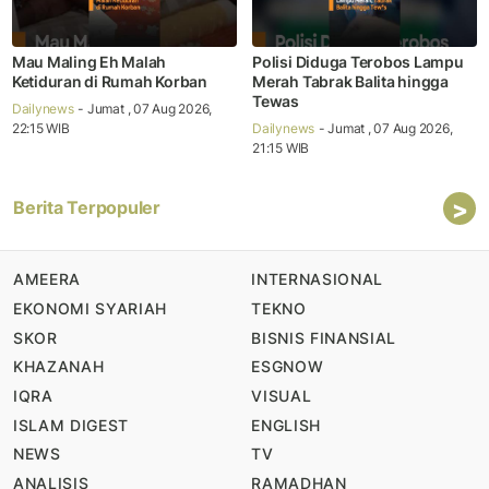
Mau Maling Eh Malah
Polisi Diduga Terobos Lampu
Ketiduran di Rumah Korban
Merah Tabrak Balita hingga
Tewas
Dailynews
- Jumat , 07 Aug 2026,
22:15 WIB
Dailynews
- Jumat , 07 Aug 2026,
21:15 WIB
>
Berita Terpopuler
AMEERA
INTERNASIONAL
EKONOMI SYARIAH
TEKNO
SKOR
BISNIS FINANSIAL
KHAZANAH
ESGNOW
IQRA
VISUAL
ISLAM DIGEST
ENGLISH
NEWS
TV
ANALISIS
RAMADHAN