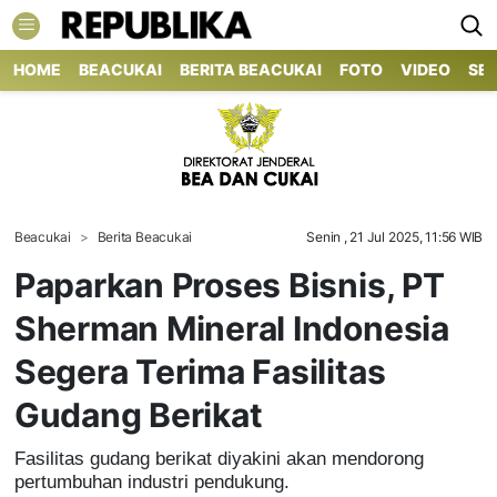
HOME
BEACUKAI
BERITA BEACUKAI
FOTO
VIDEO
SE
Beacukai
Berita Beacukai
Senin , 21 Jul 2025, 11:56 WIB
Paparkan Proses Bisnis, PT
Sherman Mineral Indonesia
Segera Terima Fasilitas
Gudang Berikat
Fasilitas gudang berikat diyakini akan mendorong
pertumbuhan industri pendukung.