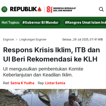
Hot Topics:
#Gubernur BI Mundur
#Kongres Umat Islam In
Esgnow
Lingkungan Esgnow
Selasa , 29 Jul 2025, 07:41 WIB
Respons Krisis Iklim, ITB dan
UI Beri Rekomendasi ke KLH
UI mengusulkan pembentukan Komite
Keberlanjutan dan Keadilan Iklim.
Red:
Satria K Yudha
Rep:
Lintar Satria