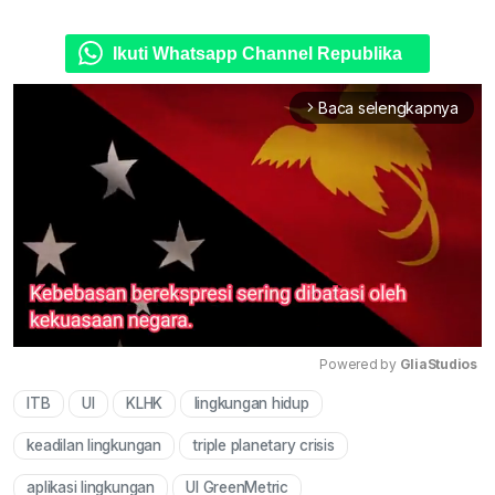
Ikuti Whatsapp Channel Republika
Baca selengkapnya
arrow_forward_ios
Powered by 
GliaStudios
ITB
UI
KLHK
lingkungan hidup
Mute
keadilan lingkungan
triple planetary crisis
aplikasi lingkungan
UI GreenMetric