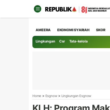
AMEERA
EKONOMI SYARIAH
SKOR
Lingkungan
Csr
Tata-kelola
>
>
Home
Esgnow
Lingkungan Esgnow
KLH: Program Maka