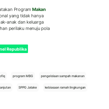
atakan Program
Makan
ional yang tidak hanya
ak-anak dan keluarga
han perilaku menuju pola
nel Republika
ofiq
program MBG
pengelolaan sampah makanan
anjutan
SPPG Jatake
kebiasaan ramah lingkungan