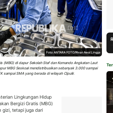
Foto: ANTARA FOTO/Rivan Awal Lingga
is (MBG) di dapur Sekolah Staf dan Komando Angkatan Laut
Ter
. Dapur MBG Seskoal mendistribusikan sebanyak 3.000 sampai
K sampai SMA yang berada di wilayah Cipulir.
terian Lingkungan Hidup
kan Bergizi Gratis (MBG)
gizi, tetapi juga dari