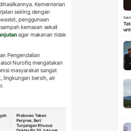
dihasilkannya. Kementerian
jalan seiring dengan
Sabt
 waste
), penggunaan
Tat
 sampah kemasan sekali
unt
anjutan
agar makanan tidak
dan Pengendalian
aisol Nurofiq mengatakan
sumsi masyarakat sangat
 lingkungan bersih, air
r.
egah
Prabowo Teken
Perpres, Beri
Tunjangan Khusus
Dokter Rp 30 Juta per