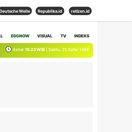
Deutsche Welle
Republika.id
retizen.id
AL
ESGNOW
VISUAL
TV
INDEKS
Ashar
15:23 WIB
| Sabtu, 25 Safar 1448