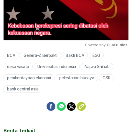
Powered by 
GliaStudios
BCA
Genera-Z Berbakti
Bakti BCA
ESG
Mute
desa wisata
Universitas Indonesia
Najwa Shihab
pemberdayaan ekonomi
pelestarian budaya
CSR
bank central asia
Berita Terkait