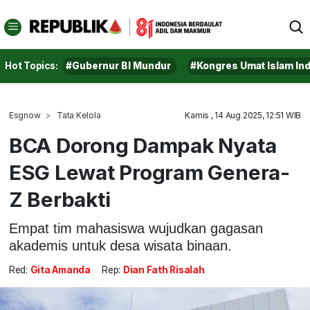
Hot Topics:
#Gubernur BI Mundur
#Kongres Umat Islam In
Esgnow
Tata Kelola
Kamis , 14 Aug 2025, 12:51 WIB
BCA Dorong Dampak Nyata
ESG Lewat Program Genera-
Z Berbakti
Empat tim mahasiswa wujudkan gagasan
akademis untuk desa wisata binaan.
Red:
Gita Amanda
Rep:
Dian Fath Risalah