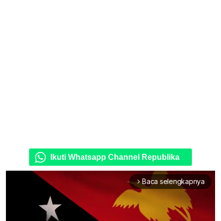
Ikuti Whatsapp Channel Republika
Baca selengkapnya
arrow_forward_ios