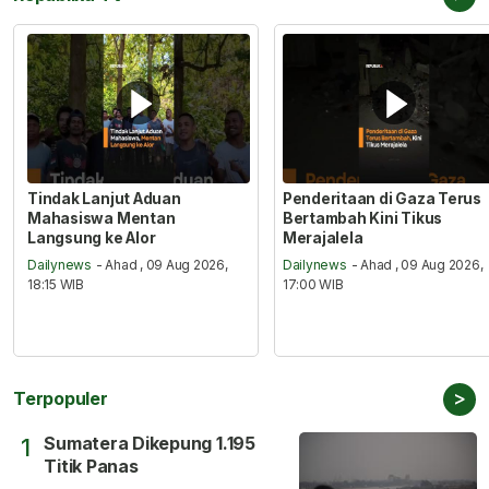
Tindak Lanjut Aduan
Penderitaan di Gaza Terus
Mahasiswa Mentan
Bertambah Kini Tikus
Langsung ke Alor
Merajalela
Dailynews
- Ahad , 09 Aug 2026,
Dailynews
- Ahad , 09 Aug 2026,
18:15 WIB
17:00 WIB
>
Terpopuler
Sumatera Dikepung 1.195
1
Titik Panas