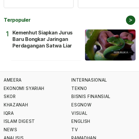
>
Terpopuler
Kemenhut Siapkan Jurus
1
Baru Bongkar Jaringan
Perdagangan Satwa Liar
AMEERA
INTERNASIONAL
EKONOMI SYARIAH
TEKNO
SKOR
BISNIS FINANSIAL
KHAZANAH
ESGNOW
IQRA
VISUAL
ISLAM DIGEST
ENGLISH
NEWS
TV
ANALISIS
RAMADHAN