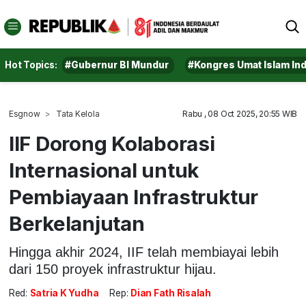
Hot Topics:
#Gubernur BI Mundur
#Kongres Umat Islam In
Esgnow
Tata Kelola
Rabu , 08 Oct 2025, 20:55 WIB
IIF Dorong Kolaborasi
Internasional untuk
Pembiayaan Infrastruktur
Berkelanjutan
Hingga akhir 2024, IIF telah membiayai lebih
dari 150 proyek infrastruktur hijau.
Red:
Satria K Yudha
Rep:
Dian Fath Risalah