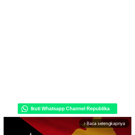
Ikuti Whatsapp Channel Republika
Baca selengkapnya
arrow_forward_ios