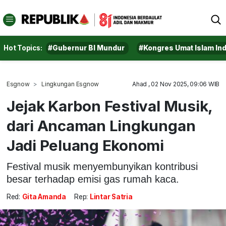
Hot Topics:
#Gubernur BI Mundur
#Kongres Umat Islam In
Esgnow
Lingkungan Esgnow
Ahad , 02 Nov 2025, 09:06 WIB
Jejak Karbon Festival Musik,
dari Ancaman Lingkungan
Jadi Peluang Ekonomi
Festival musik menyembunyikan kontribusi
besar terhadap emisi gas rumah kaca.
Red:
Gita Amanda
Rep:
Lintar Satria