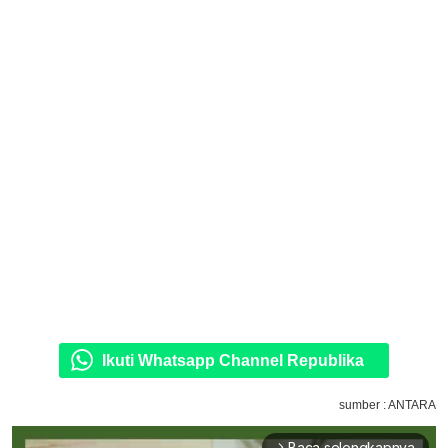
Ikuti Whatsapp Channel Republika
sumber : ANTARA
Baca selengkapnya
arrow_forward_ios