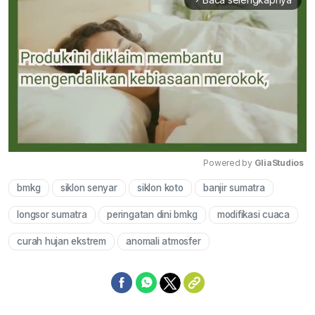
Powered by 
GliaStudios
bmkg
siklon senyar
siklon koto
banjir sumatra
Mute
longsor sumatra
peringatan dini bmkg
modifikasi cuaca
curah hujan ekstrem
anomali atmosfer