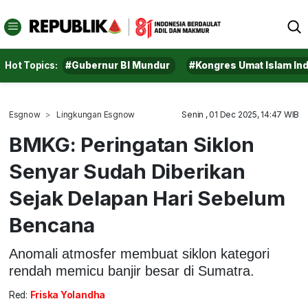
Hot Topics:
#Gubernur BI Mundur
#Kongres Umat Islam In
Esgnow
Lingkungan Esgnow
Senin , 01 Dec 2025, 14:47 WIB
BMKG: Peringatan Siklon
Senyar Sudah Diberikan
Sejak Delapan Hari Sebelum
Bencana
Anomali atmosfer membuat siklon kategori
rendah memicu banjir besar di Sumatra.
Red:
Friska Yolandha