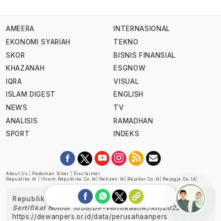
AMEERA
INTERNASIONAL
EKONOMI SYARIAH
TEKNO
SKOR
BISNIS FINANSIAL
KHAZANAH
ESGNOW
IQRA
VISUAL
ISLAM DIGEST
ENGLISH
NEWS
TV
ANALISIS
RAMADHAN
SPORT
INDEKS
About Us
|
Pedoman Siber
|
Disclaimer
Republika.id
|
Ihram.republika.co.id
|
Retizen.id
|
Rejabar.co.id
|
Rejogja.co.id
|
Republika telah diverifikasi oleh Dewan Pers
Sertifikat Nomor 1058/DP-Verifikasi/K/XII/2022
https://dewanpers.or.id/data/perusahaanpers
Ask me!