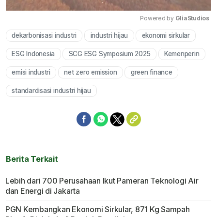
Powered by 
GliaStudios
dekarbonisasi industri
industri hijau
ekonomi sirkular
Mute
ESG Indonesia
SCG ESG Symposium 2025
Kemenperin
emisi industri
net zero emission
green finance
standardisasi industri hijau
Berita Terkait
Lebih dari 700 Perusahaan Ikut Pameran Teknologi Air
dan Energi di Jakarta
PGN Kembangkan Ekonomi Sirkular, 871 Kg Sampah