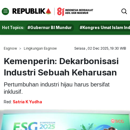
Hot Topics:
#Gubernur BI Mundur
#Kongres Umat Islam In
Esgnow
Lingkungan Esgnow
Selasa , 02 Dec 2025, 19:30 WIB
Kemenperin: Dekarbonisasi
Industri Sebuah Keharusan
Pertumbuhan industri hijau harus bersifat
inklusif.
Red:
Satria K Yudha