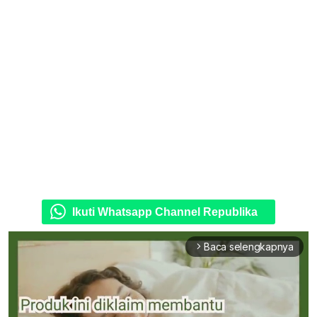
Ikuti Whatsapp Channel Republika
Baca selengkapnya
arrow_forward_ios