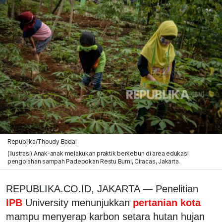
Republika/Thoudy Badai
(Ilustrasi) Anak-anak melakukan praktik berkebun di area edukasi
pengolahan sampah Padepokan Restu Bumi, Ciracas, Jakarta.
REPUBLIKA.CO.ID, JAKARTA — Penelitian
IPB
University menunjukkan
pertanian kota
mampu menyerap karbon setara hutan hujan