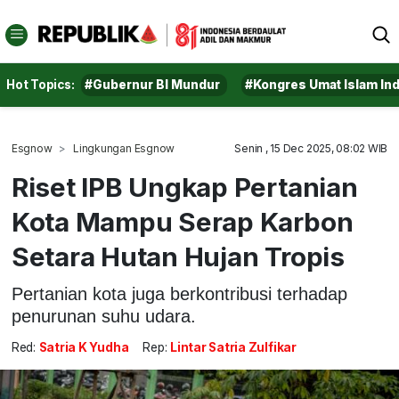
Hot Topics:
#Gubernur BI Mundur
#Kongres Umat Islam In
Esgnow
Lingkungan Esgnow
Senin , 15 Dec 2025, 08:02 WIB
Riset IPB Ungkap Pertanian
Kota Mampu Serap Karbon
Setara Hutan Hujan Tropis
Pertanian kota juga berkontribusi terhadap
penurunan suhu udara.
Red:
Satria K Yudha
Rep:
Lintar Satria Zulfikar