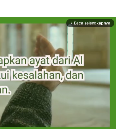
Baca selengkapnya
arrow_forward_ios