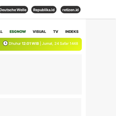
Deutsche Welle
Republika.id
retizen.id
AL
ESGNOW
VISUAL
TV
INDEKS
Dhuhur
12:01 WIB
| Jumat, 24 Safar 1448