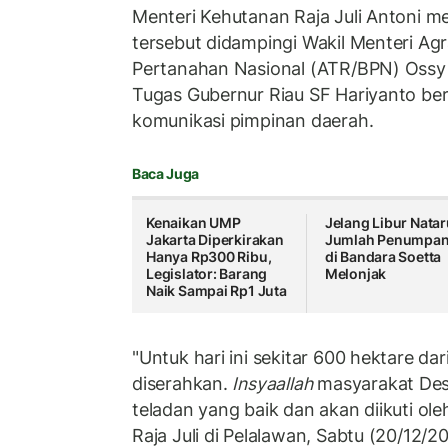
Menteri Kehutanan Raja Juli Antoni 
tersebut didampingi Wakil Menteri Ag
Pertanahan Nasional (ATR/BPN) Ossy
Tugas Gubernur Riau SF Hariyanto be
komunikasi pimpinan daerah.
Baca Juga
Kenaikan UMP
Jelang Libur Natar
Jakarta Diperkirakan
Jumlah Penumpa
Hanya Rp300 Ribu,
di Bandara Soetta
Legislator: Barang
Melonjak
Naik Sampai Rp1 Juta
"Untuk hari ini sekitar 600 hektare dar
diserahkan.
Insyaallah
masyarakat Desa
teladan yang baik dan akan diikuti ole
Raja Juli di Pelalawan, Sabtu (20/12/2