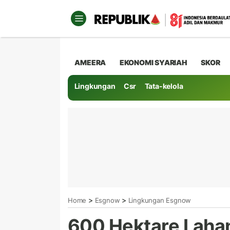
AMEERA
EKONOMI SYARIAH
SKOR
Lingkungan
Csr
Tata-kelola
>
>
Home
Esgnow
Lingkungan Esgnow
600 Hektare Lahan