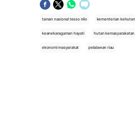
taman nasional tesso nilo
kementerian kehuta
keanekaragaman hayati
hutan kemasyarakatan
ekonomi masyarakat
pelalawan riau