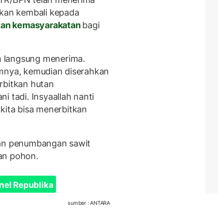
hkan kembali kepada
an kemasyarakatan
bagi
 langsung menerima.
umnya, kemudian diserahkan
rbitkan hutan
i tadi. Insyaallah nanti
i kita bisa menerbitkan
gan penumbangan sawit
an pohon.
nel Republika
sumber : ANTARA