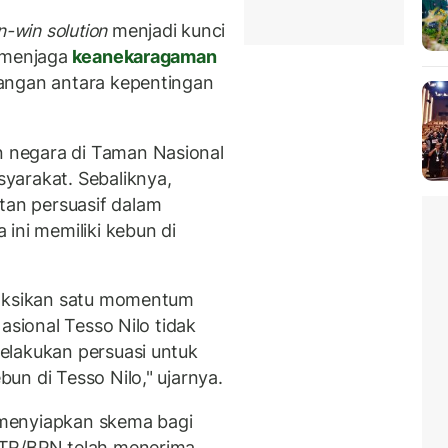
n-win solution
menjadi kunci
 menjaga
keanekaragaman
angan antara kepentingan
 negara di Taman Nasional
yarakat. Sebaliknya,
an persuasif dalam
ini memiliki kebun di
yaksikan satu momentum
asional Tesso Nilo tidak
elakukan persuasi untuk
un di Tesso Nilo," ujarnya.
menyiapkan skema bagi
ATR/BPN telah menerima