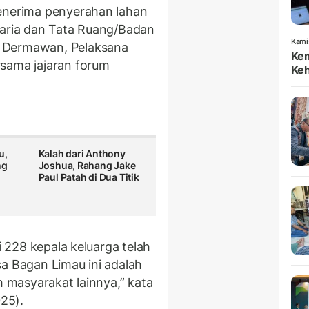
menerima penyerahan lahan
raria dan Tata Ruang/Badan
Kami
 Dermawan, Pelaksana
Kem
rsama jajaran forum
Keh
u,
Kalah dari Anthony
ng
Joshua, Rahang Jake
Paul Patah di Dua Titik
i 228 kepala keluarga telah
 Bagan Limau ini adalah
h masyarakat lainnya,” kata
025).