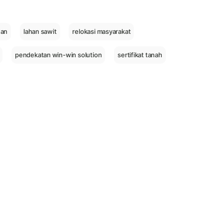
nan
lahan sawit
relokasi masyarakat
pendekatan win-win solution
sertifikat tanah