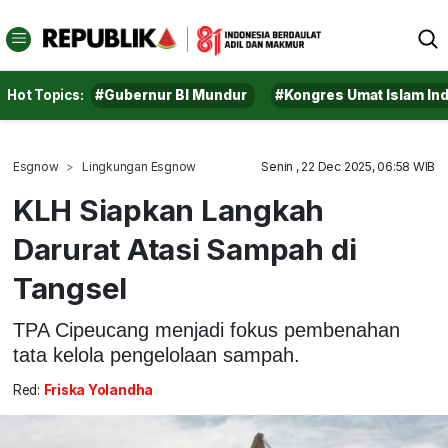
Hot Topics:
#Gubernur BI Mundur
#Kongres Umat Islam In
Esgnow
Lingkungan Esgnow
Senin , 22 Dec 2025, 06:58 WIB
KLH Siapkan Langkah
Darurat Atasi Sampah di
Tangsel
TPA Cipeucang menjadi fokus pembenahan
tata kelola pengelolaan sampah.
Red:
Friska Yolandha