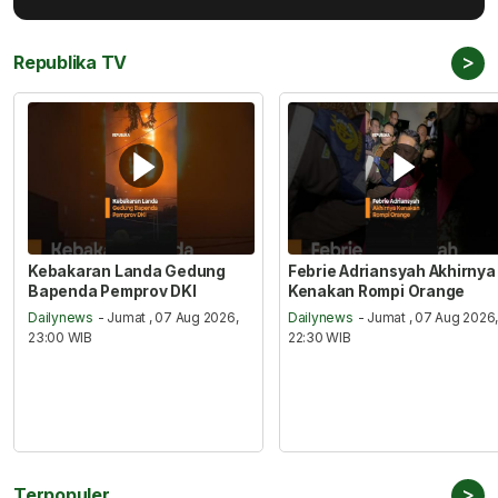
>
Republika TV
Kebakaran Landa Gedung
Febrie Adriansyah Akhirnya
Bapenda Pemprov DKI
Kenakan Rompi Orange
Dailynews
- Jumat , 07 Aug 2026,
Dailynews
- Jumat , 07 Aug 2026
23:00 WIB
22:30 WIB
>
Terpopuler