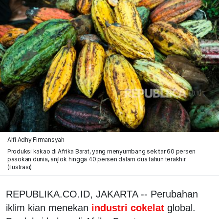
Alfi Adhy Firmansyah
Produksi kakao di Afrika Barat, yang menyumbang sekitar 60 persen
pasokan dunia, anjlok hingga 40 persen dalam dua tahun terakhir.
(ilustrasi)
REPUBLIKA.CO.ID, JAKARTA -- Perubahan
iklim kian menekan
industri cokelat
global.