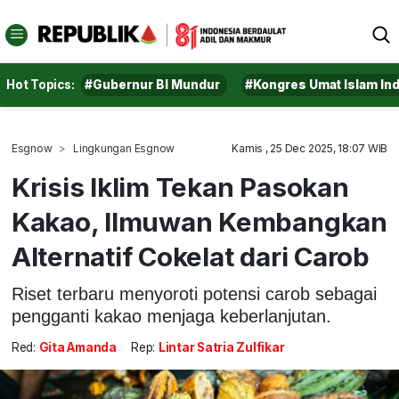
Hot Topics:
#Gubernur BI Mundur
#Kongres Umat Islam In
Esgnow
Lingkungan Esgnow
Kamis , 25 Dec 2025, 18:07 WIB
Krisis Iklim Tekan Pasokan
Kakao, Ilmuwan Kembangkan
Alternatif Cokelat dari Carob
Riset terbaru menyoroti potensi carob sebagai
pengganti kakao menjaga keberlanjutan.
Red:
Gita Amanda
Rep:
Lintar Satria Zulfikar