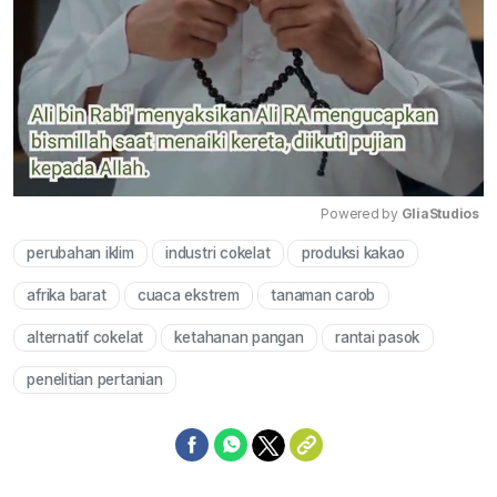
Powered by 
GliaStudios
perubahan iklim
industri cokelat
produksi kakao
Mute
afrika barat
cuaca ekstrem
tanaman carob
alternatif cokelat
ketahanan pangan
rantai pasok
penelitian pertanian