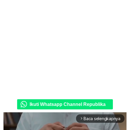
Ikuti Whatsapp Channel Republika
Baca selengkapnya
arrow_forward_ios