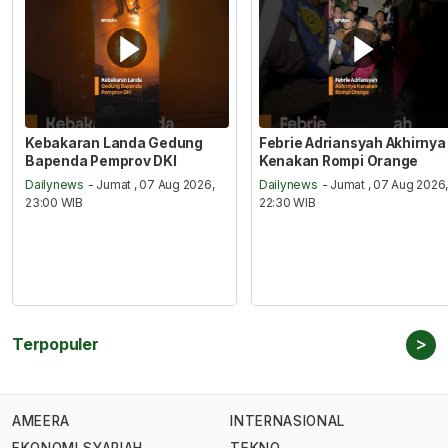
Kebakaran Landa Gedung
Febrie Adriansyah Akhirnya
Bapenda Pemprov DKI
Kenakan Rompi Orange
Dailynews
- Jumat , 07 Aug 2026,
Dailynews
- Jumat , 07 Aug 2026
23:00 WIB
22:30 WIB
>
Terpopuler
AMEERA
INTERNASIONAL
EKONOMI SYARIAH
TEKNO