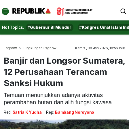
Hot Topics:
#Gubernur BI Mundur
#Kongres Umat Islam In
Esgnow
Lingkungan Esgnow
Kamis , 08 Jan 2026, 18:56 WIB
Banjir dan Longsor Sumatera,
12 Perusahaan Terancam
Sanksi Hukum
Temuan menunjukkan adanya aktivitas
perambahan hutan dan alih fungsi kawasa.
Red:
Satria K Yudha
Rep:
Bambang Noroyono