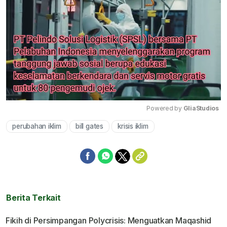
Powered by 
GliaStudios
perubahan iklim
bill gates
krisis iklim
Mute
Berita Terkait
Fikih di Persimpangan Polycrisis: Menguatkan Maqashid