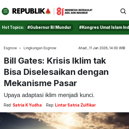
Hot Topics:
#Gubernur BI Mundur
#Kongres Umat Islam In
Esgnow
Lingkungan Esgnow
Ahad , 11 Jan 2026, 14:00 WIB
Bill Gates: Krisis Iklim tak
Bisa Diselesaikan dengan
Mekanisme Pasar
Upaya adaptasi iklim menjadi kunci.
Red:
Satria K Yudha
Rep:
Lintar Satria Zulfikar