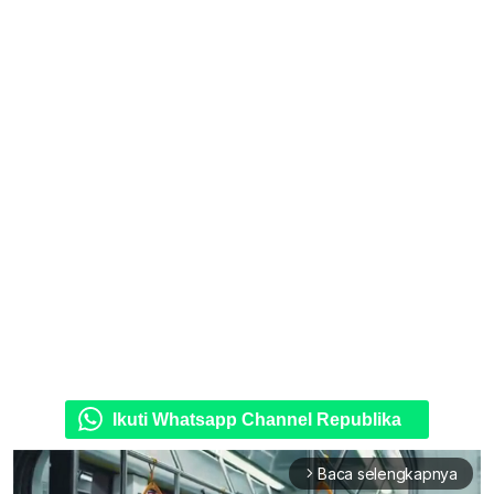
Ikuti Whatsapp Channel Republika
Baca selengkapnya
arrow_forward_ios