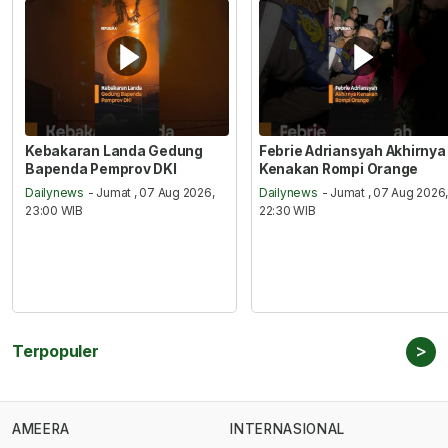
Kebakaran Landa Gedung
Febrie Adriansyah Akhirnya
Bapenda Pemprov DKI
Kenakan Rompi Orange
Dailynews
- Jumat , 07 Aug 2026,
Dailynews
- Jumat , 07 Aug 2026
23:00 WIB
22:30 WIB
>
Terpopuler
AMEERA
INTERNASIONAL