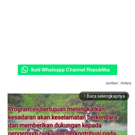
Ikuti Whatsapp Channel Republika
sumber : Antara
Baca selengkapnya
arrow_forward_ios