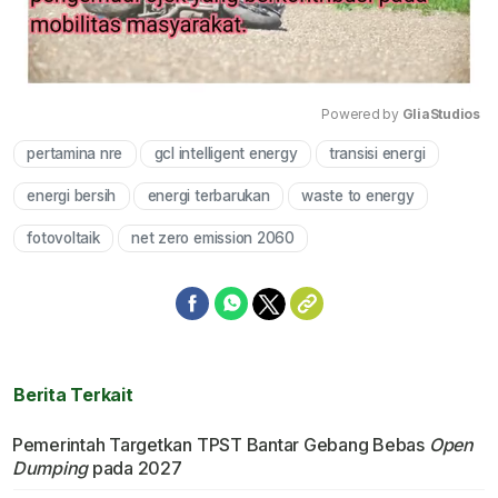
Powered by 
GliaStudios
pertamina nre
gcl intelligent energy
transisi energi
Mute
energi bersih
energi terbarukan
waste to energy
fotovoltaik
net zero emission 2060
Berita Terkait
Pemerintah Targetkan TPST Bantar Gebang Bebas
Open
Dumping
pada 2027