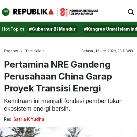
Hot Topics:
#Gubernur BI Mundur
#Kongres Umat Islam In
Esgnow
Tata Kelola
Selasa , 13 Jan 2026, 13:11 WIB
Pertamina NRE Gandeng
Perusahaan China Garap
Proyek Transisi Energi
Kemitraan ini menjadi fondasi pembentukan
ekosistem energi bersih.
Red:
Satria K Yudha