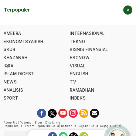
>
Terpopuler
AMEERA
INTERNASIONAL
EKONOMI SYARIAH
TEKNO
SKOR
BISNIS FINANSIAL
KHAZANAH
ESGNOW
IQRA
VISUAL
ISLAM DIGEST
ENGLISH
NEWS
TV
ANALISIS
RAMADHAN
SPORT
INDEKS
About Us
|
Pedoman Siber
|
Disclaimer
Republika.id
|
Ihram.republika.co.id
|
Retizen.id
|
Rejabar.co.id
|
Rejogja.co.id
|