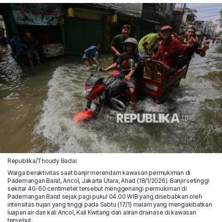
Republika/Thoudy Badai
Warga beraktivitas saat banjir merendam kawasan permukiman di
Pademangan Barat, Ancol, Jakarta Utara, Ahad (18/1/2026). Banjir setinggi
sekitar 40-60 centimeter tersebut menggenangi permukiman di
Pademangan Barat sejak pagi pukul 04.00 WIB yang disebabkan oleh
intensitas hujan yang tinggi pada Sabtu (17/1) malam yang mengakibatkan
luapan air dari kali Ancol, Kali Kwitang dan aliran drainase di kawasan
tersebut.