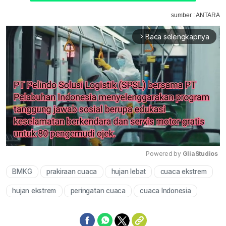
sumber : ANTARA
Baca selengkapnya
arrow_forward_ios
Powered by 
GliaStudios
BMKG
prakiraan cuaca
hujan lebat
cuaca ekstrem
Mute
hujan ekstrem
peringatan cuaca
cuaca Indonesia