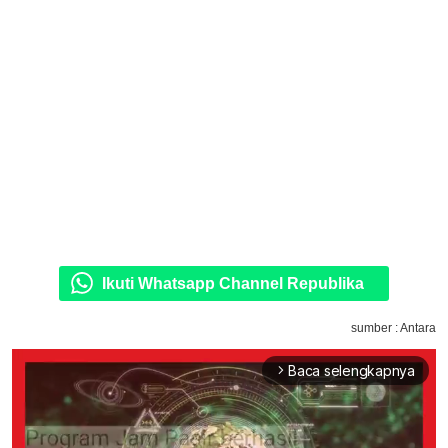
Ikuti Whatsapp Channel Republika
sumber : Antara
Baca selengkapnya
arrow_forward_ios