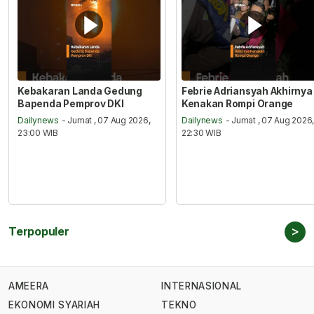
Kebakaran Landa Gedung
Febrie Adriansyah Akhirnya
Bapenda Pemprov DKI
Kenakan Rompi Orange
Dailynews
- Jumat , 07 Aug 2026,
Dailynews
- Jumat , 07 Aug 2026
23:00 WIB
22:30 WIB
>
Terpopuler
AMEERA
INTERNASIONAL
EKONOMI SYARIAH
TEKNO