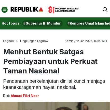
Hot Topics:
#Gubernur BI Mundur
#Kongres Umat Islam In
Esgnow
Lingkungan Esgnow
Kamis , 22 Jan 2026, 14:55 WIB
Menhut Bentuk Satgas
Pembiayaan untuk Perkuat
Taman Nasional
Pendanaan berkelanjutan dinilai kunci menjaga
keanekaragaman hayati nasional.
Red:
Ahmad Fikri Noor