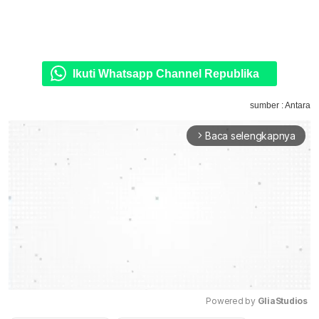
Ikuti Whatsapp Channel Republika
sumber : Antara
Baca selengkapnya
arrow_forward_ios
Powered by 
GliaStudios