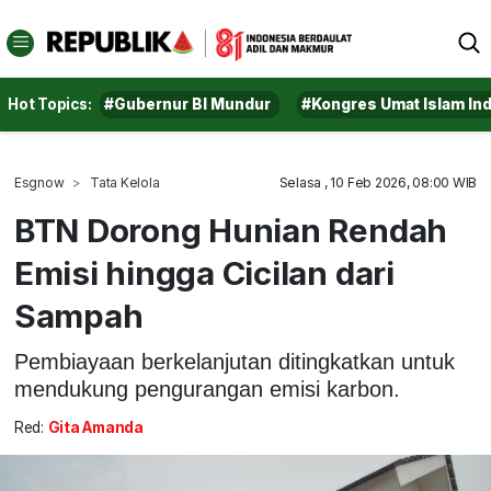
Hot Topics:
#Gubernur BI Mundur
#Kongres Umat Islam In
Esgnow
Tata Kelola
Selasa , 10 Feb 2026, 08:00 WIB
BTN Dorong Hunian Rendah
Emisi hingga Cicilan dari
Sampah
Pembiayaan berkelanjutan ditingkatkan untuk
mendukung pengurangan emisi karbon.
Red:
Gita Amanda