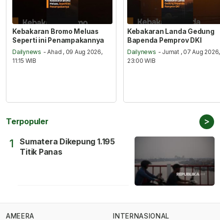
Kebakaran Bromo Meluas
Kebakaran Landa Gedung
Seperti ini Penampakannya
Bapenda Pemprov DKI
Dailynews
- Ahad , 09 Aug 2026,
Dailynews
- Jumat , 07 Aug 2026
11:15 WIB
23:00 WIB
>
Terpopuler
Sumatera Dikepung 1.195
1
Titik Panas
AMEERA
INTERNASIONAL