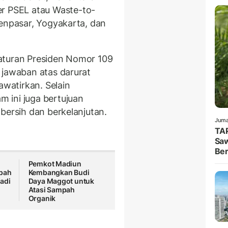
 PSEL atau Waste-to-
Denpasar, Yogyakarta, dan
aturan Presiden Nomor 109
 jawaban atas darurat
watirkan. Selain
 ini juga bertujuan
 bersih dan berkelanjutan.
Juma
TAP
Saw
Ber
Pemkot Madiun
mpah
Kembangkan Budi
adi
Daya Maggot untuk
Atasi Sampah
Organik