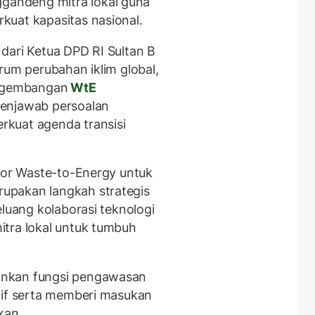
andeng mitra lokal guna
kuat kapasitas nasional.
dari Ketua DPD RI Sultan B
rum perubahan iklim global,
engembangan
WtE
menjawab persoalan
rkuat agenda transisi
tor Waste-to-Energy untuk
upakan langkah strategis
eluang kolaborasi teknologi
itra lokal untuk tumbuh
ankan fungsi pengawasan
tif serta memberi masukan
kan.