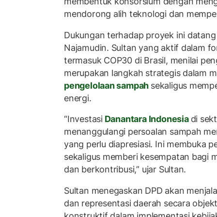
membentuk konsorsium dengan mengg
mendorong alih teknologi dan memper
Dukungan terhadap proyek ini datang 
Najamudin. Sultan yang aktif dalam fo
termasuk COP30 di Brasil, menilai p
merupakan langkah strategis dalam 
pengelolaan sampah
sekaligus mempe
energi.
“Investasi
Danantara Indonesia
di sek
menanggulangi persoalan sampah mer
yang perlu diapresiasi. Ini membuka p
sekaligus memberi kesempatan bagi m
dan berkontribusi,” ujar Sultan.
Sultan menegaskan DPD akan menjal
dan representasi daerah secara objek
konstruktif dalam implementasi kebija