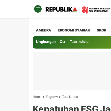
AMEERA
EKONOMI SYARIAH
SKOR
Lingkungan
Csr
Tata-kelola
>
>
Home
Esgnow
Tata Kelola
Kepatuhan ESG Ja