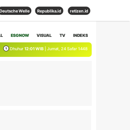
Deutsche Welle
Republika.id
retizen.id
AL
ESGNOW
VISUAL
TV
INDEKS
Dhuhur
12:01 WIB
| Jumat, 24 Safar 1448