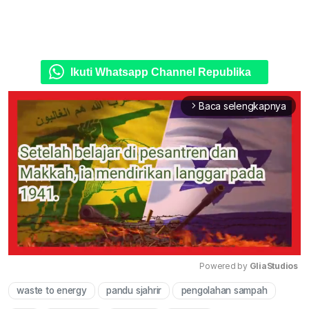
Ikuti Whatsapp Channel Republika
Baca selengkapnya
arrow_forward_ios
Powered by 
GliaStudios
waste to energy
pandu sjahrir
pengolahan sampah
Mute