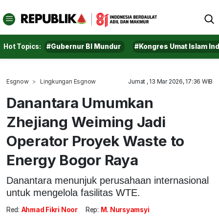
Hot Topics:
#Gubernur BI Mundur
#Kongres Umat Islam In
Esgnow
Lingkungan Esgnow
Jumat , 13 Mar 2026, 17:36 WIB
Danantara Umumkan
Zhejiang Weiming Jadi
Operator Proyek Waste to
Energy Bogor Raya
Danantara menunjuk perusahaan internasional
untuk mengelola fasilitas WTE.
Red:
Ahmad Fikri Noor
Rep:
M. Nursyamsyi