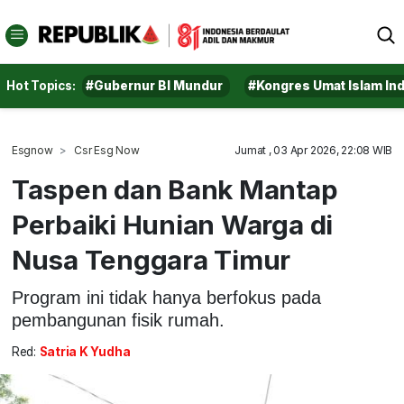
Hot Topics:
#Gubernur BI Mundur
#Kongres Umat Islam In
Esgnow
Csr Esg Now
Jumat , 03 Apr 2026, 22:08 WIB
Taspen dan Bank Mantap
Perbaiki Hunian Warga di
Nusa Tenggara Timur
Program ini tidak hanya berfokus pada
pembangunan fisik rumah.
Red:
Satria K Yudha