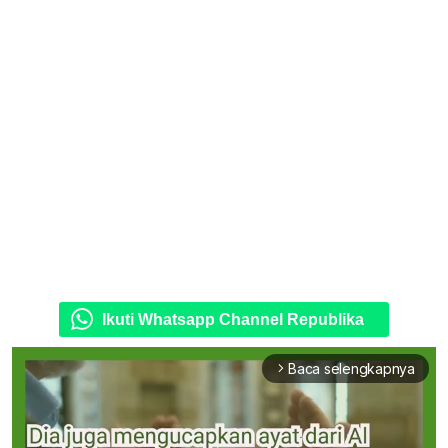
Ikuti Whatsapp Channel Republika
Baca selengkapnya
arrow_forward_ios