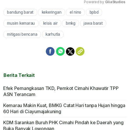
Powered by 
GliaStudios
bandung barat
kekeringan
el nino
bpbd
Mute
musim kemarau
krisis air
bmkg
jawa barat
mitigasi bencana
karhutla
Berita Terkait
Efek Pemangkasan TKD, Pemkot Cimahi Khawatir TPP
ASN Terancam
Kemarau Makin Kuat, BMKG Catat Hari tanpa Hujan hingga
60 Hari di Ciayumajakuning
KDM Sarankan Buruh PHK Cimahi Pindah ke Daerah yang
Buka Banyak Lowongan