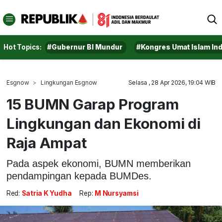
Hot Topics:
#Gubernur BI Mundur
#Kongres Umat Islam In
Esgnow
Lingkungan Esgnow
Selasa , 28 Apr 2026, 19:04 WIB
15 BUMN Garap Program
Lingkungan dan Ekonomi di
Raja Ampat
Pada aspek ekonomi, BUMN memberikan
pendampingan kepada BUMDes.
Red:
Satria K Yudha
Rep:
M Nursyamsi