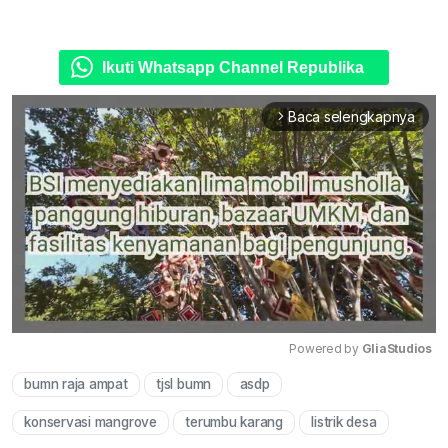
Ikuti Whatsapp Channel Republika
Baca selengkapnya
arrow_forward_ios
Powered by 
GliaStudios
bumn raja ampat
tjsl bumn
asdp
Mute
konservasi mangrove
terumbu karang
listrik desa