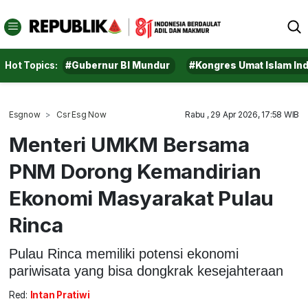
Hot Topics:
#Gubernur BI Mundur
#Kongres Umat Islam In
Esgnow
Csr Esg Now
Rabu , 29 Apr 2026, 17:58 WIB
Menteri UMKM Bersama
PNM Dorong Kemandirian
Ekonomi Masyarakat Pulau
Rinca
Pulau Rinca memiliki potensi ekonomi
pariwisata yang bisa dongkrak kesejahteraan
Red:
Intan Pratiwi