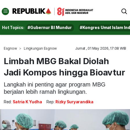
Hot Topics:
#Gubernur BI Mundur
#Kongres Umat Islam In
Esgnow
Lingkungan Esgnow
Jumat , 01 May 2026, 17:08 WIB
Limbah MBG Bakal Diolah
Jadi Kompos hingga Bioavtur
Langkah ini penting agar program MBG
berjalan lebih ramah lingkungan.
Red:
Satria K Yudha
Rep:
Rizky Suryarandika