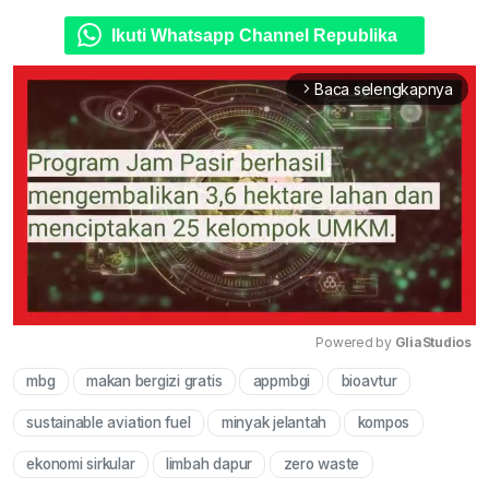
Ikuti Whatsapp Channel Republika
Baca selengkapnya
arrow_forward_ios
Powered by 
GliaStudios
mbg
makan bergizi gratis
appmbgi
bioavtur
Mute
sustainable aviation fuel
minyak jelantah
kompos
ekonomi sirkular
limbah dapur
zero waste