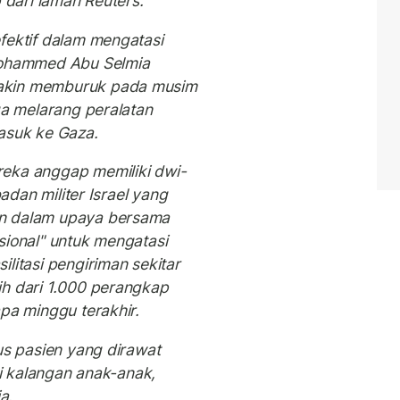
p dari laman
Reuters.
efektif dalam mengatasi
 Mohammed Abu Selmia
akin memburuk pada musim
ga melarang peralatan
asuk ke Gaza.
eka anggap memiliki dwi-
badan militer Israel yang
an dalam upaya bersama
sional" untuk mengatasi
litasi pengiriman sekitar
ih dari 1.000 perangkap
pa minggu terakhir.
us pasien yang dirawat
di kalangan anak-anak,
a.