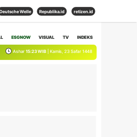
Deutsche Welle
Republika.id
retizen.id
AL
ESGNOW
VISUAL
TV
INDEKS
Ashar
15:23 WIB
| Kamis, 23 Safar 1448