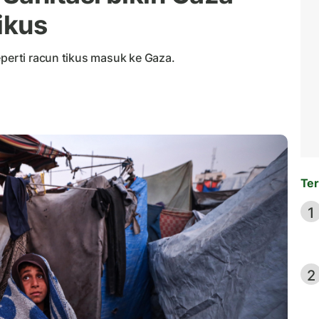
ikus
eperti racun tikus masuk ke Gaza.
Ter
1
2