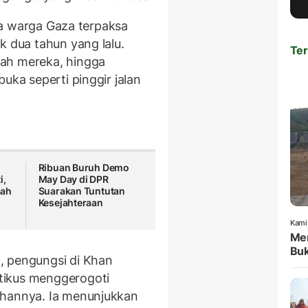
uta warga Gaza terpaksa
ak dua tahun yang lalu.
Ter
ah mereka, hingga
uka seperti pinggir jalan
Ribuan Buruh Demo
i,
May Day di DPR
aah
Suarakan Tuntutan
Kesejahteraan
Kami
Men
Bu
, pengungsi di Khan
tikus menggerogoti
ahannya. Ia menunjukkan