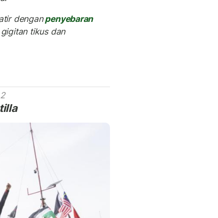
tir dengan
penyebaran
igitan tikus dan
 2
illa