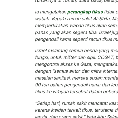
rumahnya di Tuffah, utara Gaza, dikuti
Ia mengatakan
perangkap tikus
tidak 
wabah. Kepala rumah sakit Al-Shifa,
memperkirakan wabah tikus akan sem
panas yang akan segera tiba. Israel ju
pengendali hama seperti racun tikus m
Israel melarang semua benda yang mer
fungsi, untuk militer dan sipil. COGAT, 
mengontrol akses ke Gaza, mengatak
dengan "semua aktor dan mitra interna
masalah sanitasi, mereka sudah memfasi
90 ton bahan pengendali hama dan leb
tikus ke wilayah tersebut dalam bebera
"Setiap hari, rumah sakit mencatat kas
karena insiden terkait tikus, terutama 
lansia, dan orang sakit," kata Abu Selmi