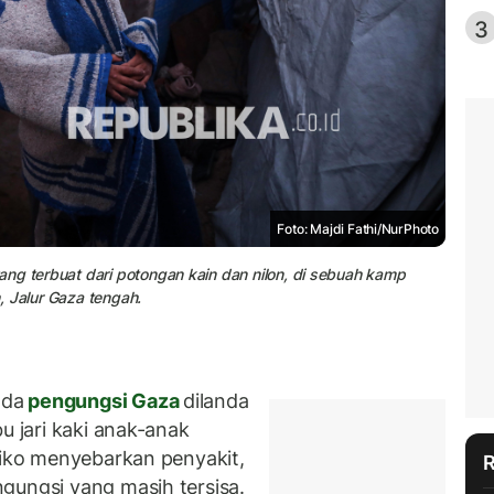
3
Foto: Majdi Fathi/NurPhoto
ng terbuat dari potongan kain dan nilon, di sebuah kamp
h, Jalur Gaza tengah.
nda
pengungsi Gaza
dilanda
bu jari kaki anak-anak
siko menyebarkan penyakit,
gungsi yang masih tersisa.