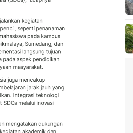
jalankan kegiatan
rpencil, seperti penanaman
s mahasiswa pada kampus
asikmalaya, Sumedang, dan
lementasi langsung tujuan
a pada aspek pendidikan
dayaan masyarakat.
sia juga mencakup
mbelajaran jarak jauh yang
an. Integrasi teknologi
t SDGs melalui inovasi
wan mengatakan dukungan
 kegiatan akademik dan