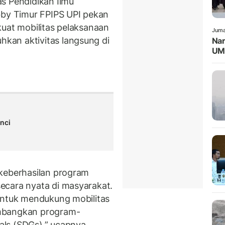
s Pendidikan Ilmu
bby Timur FPIPS UPI pekan
kuat mobilitas pelaksanaan
Juma
kan aktivitas langsung di
Nar
UMK
n
nci
 keberhasilan program
ecara nyata di masyarakat.
untuk mendukung mobilitas
embangkan program-
ls (SDGs),” ucapnya