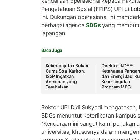
kendaraan operasional kepada Fakulta
Pengetahuan Sosial (FPIPS) UPI di Lo
ini. Dukungan operasional ini memper
berbagai agenda
SDGs
yang membutuh
lapangan.
Baca Juga
Keberlanjutan Bukan
Direktur INDEF:
Cuma Soal Karbon,
Ketahanan Panga
IS2P Ingatkan
dan Energi Jadi Ku
Ancaman yang
Keberlanjutan
Terabaikan
Program MBG
Rektor UPI Didi Sukyadi mengatakan,
SDGs menuntut keterlibatan kampus s
“Kendaraan ini sangat kami perlukan 
universitas, khususnya dalam meng
program Sustainable Development Goa