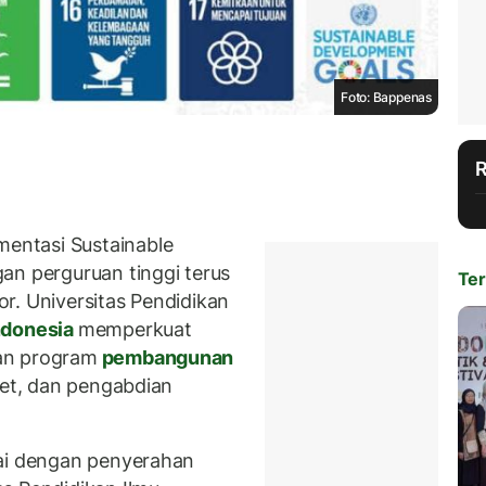
Foto: Bappenas
entasi Sustainable
an perguruan tinggi terus
Ter
tor. Universitas Pendidikan
ndonesia
memperkuat
an program
pembangunan
set, dan pengabdian
dai dengan penyerahan