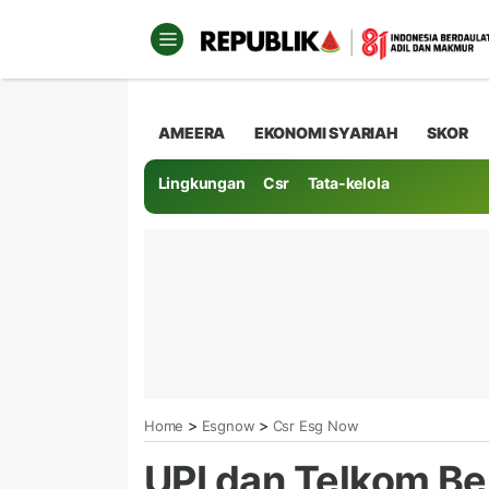
AMEERA
EKONOMI SYARIAH
SKOR
Lingkungan
Csr
Tata-kelola
>
>
Home
Esgnow
Csr Esg Now
UPI dan Telkom Be