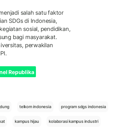
menjadi salah satu faktor
an SDGs di Indonesia,
kegiatan sosial, pendidikan,
sung bagi masyarakat.
iversitas, perwakilan
PI.
nel Republika
ndung
telkom indonesia
program sdgs indonesia
kat
kampus hijau
kolaborasi kampus industri