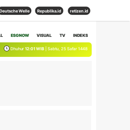
Deutsche Welle
Republika.id
retizen.id
AL
ESGNOW
VISUAL
TV
INDEKS
Dhuhur
12:01 WIB
| Sabtu, 25 Safar 1448