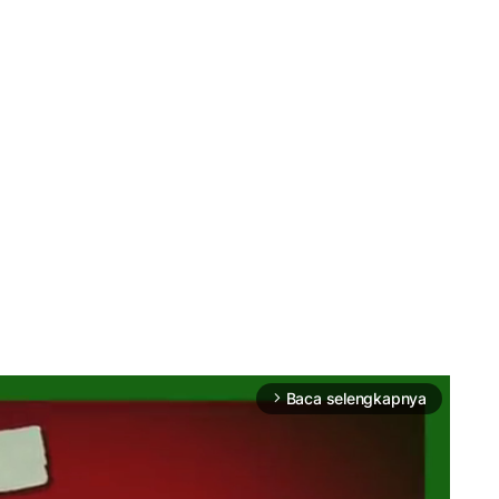
Baca selengkapnya
arrow_forward_ios