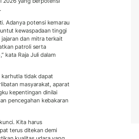
ni 2026 yang berpotensi
.
hati. Adanya potensi kemarau
nuntut kewaspadaan tinggi
jajaran dan mitra terkait
tkan patroli serta
” kata Raja Juli dalam
karhutla tidak dapat
rlibatan masyarakat, aparat
ku kepentingan dinilai
kan pencegahan kebakaran
kunci. Kita harus
at terus ditekan demi
ikan kualitas udara yang