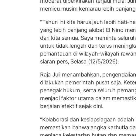
moderat diperkirakan terjadi mulai Ju
memicu musim kemarau lebih panjang
“Tahun ini kita harus jauh lebih hati-
yang lebih panjang akibat El Nino me
dari kita semua. Saya meminta seluruh 
untuk tidak lengah dan terus meningka
pemantauan di wilayah-wilayah rawan,
siaran pers, Selasa (12/5/2026).
Raja Juli menambahkan, pengendalian 
dilakukan pemerintah pusat saja. Kete
penegak hukum, serta seluruh pemang
menjadi faktor utama dalam memasti
berjalan efektif sejak dini.
“Kolaborasi dan kesiapsiagaan adalah 
memastikan bahwa angka karhutla dap
menjaga kelestarian hutan dan memast