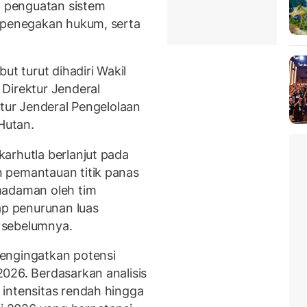
l penguatan sistem
, penegakan hukum, serta
.
ut turut dihadiri Wakil
Direktur Jenderal
ktur Jenderal Pengelolaan
Hutan.
arhutla berlanjut pada
 pemantauan titik panas
madaman oleh tim
ap penurunan luas
 sebelumnya.
engingatkan potensi
026. Berdasarkan analisis
intensitas rendah hingga