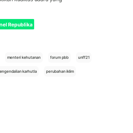
nel Republika
menteri kehutanan
forum pbb
unff21
engendalian karhutla
perubahan iklim