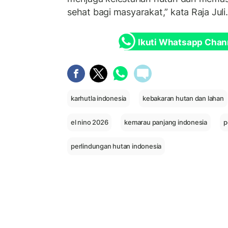
sehat bagi masyarakat,” kata Raja Juli.
Ikuti Whatsapp Chan
karhutla indonesia
kebakaran hutan dan lahan
el nino 2026
kemarau panjang indonesia
p
perlindungan hutan indonesia