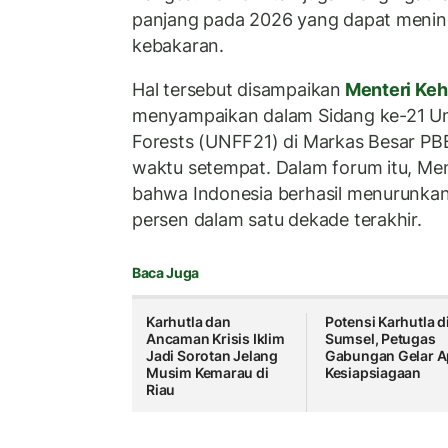
panjang pada 2026 yang dapat meni
kebakaran.
Hal tersebut disampaikan
Menteri Ke
menyampaikan dalam Sidang ke-21 Un
Forests (UNFF21) di Markas Besar PBB
waktu setempat. Dalam forum itu, M
bahwa Indonesia berhasil menurunkan 
persen dalam satu dekade terakhir.
Baca Juga
Karhutla dan
Potensi Karhutla d
Ancaman Krisis Iklim
Sumsel, Petugas
Jadi Sorotan Jelang
Gabungan Gelar A
Musim Kemarau di
Kesiapsiagaan
Riau