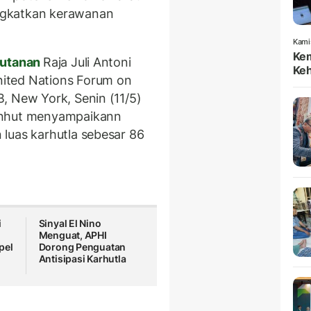
ngkatkan kerawanan
Kami
Kem
hutanan
Raja Juli Antoni
Keh
ited Nations Forum on
, New York, Senin (11/5)
enhut menyampaikann
luas karhutla sebesar 86
i
Sinyal El Nino
Menguat, APHI
pel
Dorong Penguatan
Antisipasi Karhutla