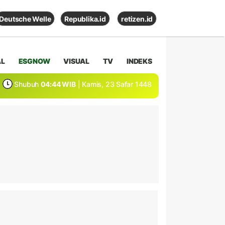
Deutsche Welle
Republika.id
retizen.id
AL
ESGNOW
VISUAL
TV
INDEKS
Shubuh
04:44 WIB
| Kamis, 23 Safar 1448