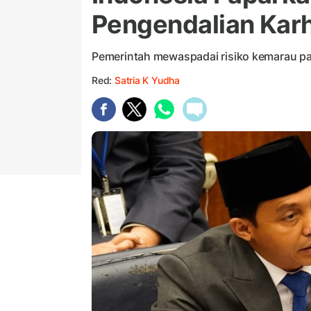
Pengendalian Karh
Pemerintah mewaspadai risiko kemarau pan
Red:
Satria K Yudha