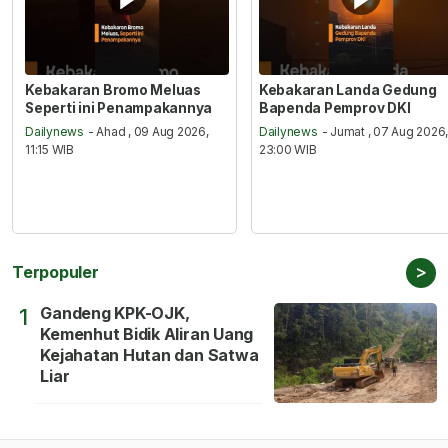
Kebakaran Bromo Meluas
Kebakaran Landa Gedung
Seperti ini Penampakannya
Bapenda Pemprov DKI
Dailynews
- Ahad , 09 Aug 2026,
Dailynews
- Jumat , 07 Aug 2026
11:15 WIB
23:00 WIB
>
Terpopuler
Gandeng KPK-OJK,
1
Kemenhut Bidik Aliran Uang
Kejahatan Hutan dan Satwa
Liar