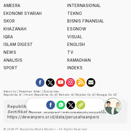
AMEERA
INTERNASIONAL
EKONOMI SYARIAH
TEKNO
SKOR
BISNIS FINANSIAL
KHAZANAH
ESGNOW
IQRA
VISUAL
ISLAM DIGEST
ENGLISH
NEWS
TV
ANALISIS
RAMADHAN
SPORT
INDEKS
About Us
|
Pedoman Siber
|
Disclaimer
Republika.id
|
Ihram.republika.co.id
|
Retizen.id
|
Rejabar.co.id
|
Rejogja.co.id
|
Republika telah diverifikasi oleh Dewan Pers
Sertifikat Nomor 1058/DP-Verifikasi/K/XII/2022
https://dewanpers.or.id/data/perusahaanpers
Ask me!
© 2026 PT Republika Media Mandiri - All Rights Reserved.